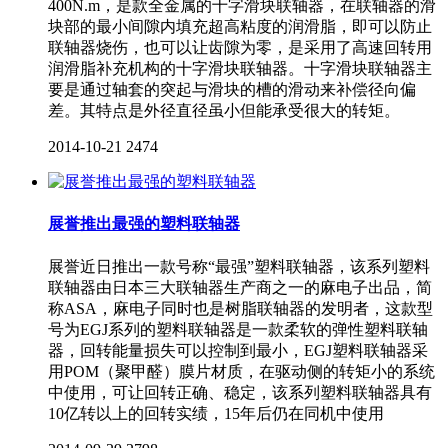
400N.m，是款全金属的十字滑块联轴器，在联轴器的滑
块部的最小间隙内填充超高粘度的润滑脂，即可以防止
联轴器烧伤，也可以让齿隙为零，是采用了高速回转用
润滑脂补充机构的十字滑块联轴器。十字滑块联轴器主
要是通过轴套的突起与滑块的槽的滑动来补偿径向偏
差。其特点是外径直径虽小但能承受很大的转矩。
2014-10-21
2474
展誉推出最强的塑料联轴器
展誉近日推出一款号称“最强”塑料联轴器，该系列塑料
联轴器由日本三大联轴器生产商之一的麻电子出品，简
称ASA，麻电子同时也是树脂联轴器的发明者，这款型
号为EGJ系列的塑料联轴器是一款柔软的弹性塑料联轴
器，回转能量损失可以控制到最小，EGJ塑料联轴器采
用POM（聚甲醛）膜片材质，在驱动侧的转矩小的系统
中使用，可让回转正确、稳定，该系列塑料联轴器具有
10亿转以上的回转实绩，15年后仍在同机中使用