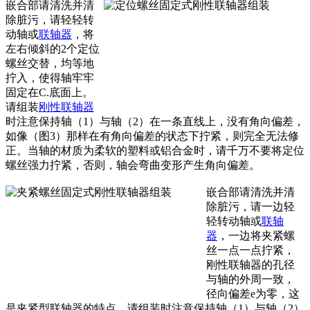
嵌合部请清洗并清
除脏污，请轻轻转
动轴或
联轴器
，将
左右倾斜的2个定位
螺丝交替，均等地
拧入，使得轴牢牢
固定在C.底面上。
请组装
刚性联轴器
时注意保持轴（1）与轴（2）在一条直线上，没有角向偏差，
如像（图3）那样在有角向偏差的状态下拧紧，则完全无法修
正。当轴的材质为柔软的塑料或铝合金时，请千万不要将定位
螺丝强力拧紧，否则，轴会弯曲变形产生角向偏差。
嵌合部请清洗并清
除脏污，请一边轻
轻转动轴或
联轴
器
，一边将夹紧螺
丝一点一点拧紧，
刚性联轴器的孔径
与轴的外周一致，
径向偏差e为零，这
是夹紧型联轴器的特点。请组装时注意保持轴（1）与轴（2）