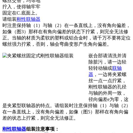
螺丝交替，均等地
拧入，使得轴牢牢
固定在C.底面上。
请组装
刚性联轴器
时注意保持轴（1）与轴（2）在一条直线上，没有角向偏差，
如像（图3）那样在有角向偏差的状态下拧紧，则完全无法修
正。当轴的材质为柔软的塑料或铝合金时，请千万不要将定位
螺丝强力拧紧，否则，轴会弯曲变形产生角向偏差。
嵌合部请清洗并清
除脏污，请一边轻
轻转动轴或
联轴
器
，一边将夹紧螺
丝一点一点拧紧，
刚性联轴器的孔径
与轴的外周一致，
径向偏差e为零，这
是夹紧型联轴器的特点。请组装时注意保持轴（1）与轴（2）
在一条直线上，没有角向偏差，如像（图5）那样在有角向偏
差的状态上拧紧，则完全无法修正。
刚性联轴器
组装注意事项：