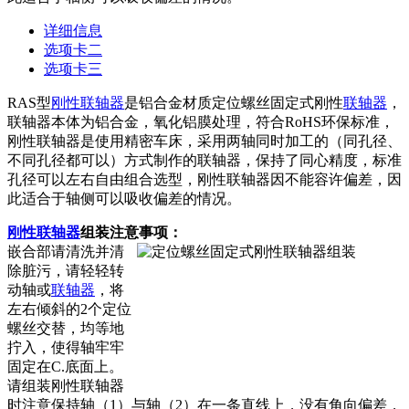
详细信息
选项卡二
选项卡三
RAS型
刚性联轴器
是铝合金材质定位螺丝固定式刚性
联轴器
，
联轴器本体为铝合金，氧化铝膜处理，符合RoHS环保标准，
刚性联轴器是使用精密车床，采用两轴同时加工的（同孔径、
不同孔径都可以）方式制作的联轴器，保持了同心精度，标准
孔径可以左右自由组合选型，刚性联轴器因不能容许偏差，因
此适合于轴侧可以吸收偏差的情况。
刚性联轴器
组装注意事项：
嵌合部请清洗并清
除脏污，请轻轻转
动轴或
联轴器
，将
左右倾斜的2个定位
螺丝交替，均等地
拧入，使得轴牢牢
固定在C.底面上。
请组装刚性联轴器
时注意保持轴（1）与轴（2）在一条直线上，没有角向偏差，