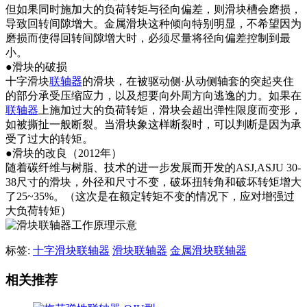
但如果同时施加大的负荷转矩与径向偏差，则滑块槽会磨损，
导致回转间隙增大。金属滑块这种倾向特别明显，不希望因为
磨损而使得回转间隙增大时，必须尽量将径向偏差控制到最
小。
●滑块的破损
十字滑块
联轴器
的滑块，在被驱动侧·从动侧轴套的突起夹住
的部分承受压缩应力，以及想要向外周方向逃逸的力。如果在
联轴器
上施加过大的负荷转矩，滑块会超出弹性限度而变形，
如被撕扯一般断裂。当滑块象这样断裂时，可以判断是因为承
受了过大的转矩。
●滑块的改良（2012年）
随着碳纤维与树脂、技术的进一步发展而开发的ASJ,ASJU 30-
38尺寸的滑块，外径和尺寸不变，破坏扭转角和破坏转矩增大
了25~35%。（这次是在额定转矩不变的情况下，应对增强过
大负荷转矩）
标签:
十字滑块联轴器
滑块联轴器
金属滑块联轴器
相关推荐