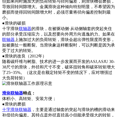
但如果同时施加大的负荷转矩与径向偏差，则滑块槽会磨损，
导致回转间隙增大。金属滑块这种倾向特别明显，不希望因为
磨损而使得回转间隙增大时，必须尽量将径向偏差控制到最
小。
●滑块的破损
十字滑块
联轴器
的滑块，在被驱动侧·从动侧轴套的突起夹住
的部分承受压缩应力，以及想要向外周方向逃逸的力。如果在
联轴器
上施加过大的负荷转矩，滑块会超出弹性限度而变形，
如被撕扯一般断裂。当滑块象这样断裂时，可以判断是因为承
受了过大的转矩。
●滑块的改良（2012年）
随着碳纤维与树脂、技术的进一步发展而开发的ASJ,ASJU 30-
38尺寸的滑块，外径和尺寸不变，破坏扭转角和破坏转矩增大
了25~35%。（这次是在额定转矩不变的情况下，应对增强过
大负荷转矩）
滑块联轴器
特点：
体积小、高转矩、安装方便；
●滑块的磨损
十字滑块联轴器
，主要是通过轴套的突起与滑块的槽的滑动来
补偿径向偏差。其特点是外径直径虽小但能承受很大的转矩，