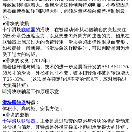
导致回转间隙增大。金属滑块这种倾向特别明显，不希望因为
磨损而使得回转间隙增大时，必须尽量将径向偏差控制到最
小。
●滑块的破损
十字滑块
联轴器
的滑块，在被驱动侧·从动侧轴套的突起夹住
的部分承受压缩应力，以及想要向外周方向逃逸的力。如果在
联轴器上施加过大的负荷转矩，滑块会超出弹性限度而变形，
如被撕扯一般断裂。当滑块象这样断裂时，可以判断是因为承
受了过大的转矩。
●滑块的改良（2012年）
随着碳纤维与树脂、技术的进一步发展而开发的ASJ,ASJU 30-
38尺寸的滑块，外径和尺寸不变，破坏扭转角和破坏转矩增大
了25~35%。（这次是在额定转矩不变的情况下，应对增强过
大负荷转矩）
滑块联轴器
特点：
体积小、高转矩、安装方便；
●滑块的磨损
十字滑块联轴器
，主要是通过轴套的突起与滑块的槽的滑动来
补偿径向偏差。其特点是外径直径虽小但能承受很大的转矩，