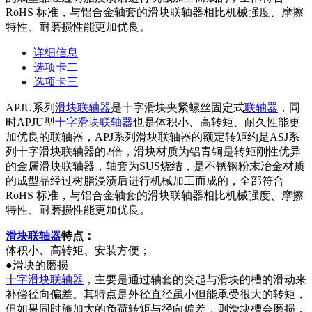
RoHS 标准，与铝合金轴套的滑块联轴器相比机械强度、摩擦
特性、耐磨损性能更加优良。
详细信息
选项卡二
选项卡三
APJU系列
滑块联轴器
是十字滑块夹紧螺丝固定式
联轴器
，同
时APJU型
十字滑块联轴器
也是体积小、高转矩、耐久性能更
加优良的联轴器，APJ系列滑块联轴器的额定转矩约是ASJ系
列十字滑块联轴器的2倍，滑块材质为铝青铜是转矩刚性优异
的金属滑块联轴器，轴套为SUS烧结，是不锈钢粉末冶金材质
的成型品经过树脂浸渍后进行机械加工而成的，全部符合
RoHS 标准，与铝合金轴套的滑块联轴器相比机械强度、摩擦
特性、耐磨损性能更加优良。
滑块联轴器
特点：
体积小、高转矩、安装方便；
●滑块的磨损
十字滑块联轴器
，主要是通过轴套的突起与滑块的槽的滑动来
补偿径向偏差。其特点是外径直径虽小但能承受很大的转矩，
但如果同时施加大的负荷转矩与径向偏差，则滑块槽会磨损，