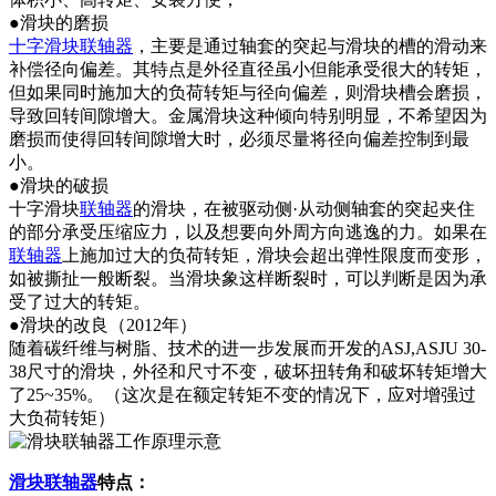
●滑块的磨损
十字滑块联轴器
，主要是通过轴套的突起与滑块的槽的滑动来
补偿径向偏差。其特点是外径直径虽小但能承受很大的转矩，
但如果同时施加大的负荷转矩与径向偏差，则滑块槽会磨损，
导致回转间隙增大。金属滑块这种倾向特别明显，不希望因为
磨损而使得回转间隙增大时，必须尽量将径向偏差控制到最
小。
●滑块的破损
十字滑块
联轴器
的滑块，在被驱动侧·从动侧轴套的突起夹住
的部分承受压缩应力，以及想要向外周方向逃逸的力。如果在
联轴器
上施加过大的负荷转矩，滑块会超出弹性限度而变形，
如被撕扯一般断裂。当滑块象这样断裂时，可以判断是因为承
受了过大的转矩。
●滑块的改良（2012年）
随着碳纤维与树脂、技术的进一步发展而开发的ASJ,ASJU 30-
38尺寸的滑块，外径和尺寸不变，破坏扭转角和破坏转矩增大
了25~35%。（这次是在额定转矩不变的情况下，应对增强过
大负荷转矩）
滑块联轴器
特点：