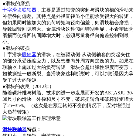
●滑块的磨损
十字滑块联轴器
，主要是通过轴套的突起与滑块的槽的滑动来
补偿径向偏差。其特点是外径直径虽小但能承受很大的转矩，
但如果同时施加大的负荷转矩与径向偏差，则滑块槽会磨损，
导致回转间隙增大。金属滑块这种倾向特别明显，不希望因为
磨损而使得回转间隙增大时，必须尽量将径向偏差控制到最
小。
●滑块的破损
十字滑块
联轴器
的滑块，在被驱动侧·从动侧轴套的突起夹住
的部分承受压缩应力，以及想要向外周方向逃逸的力。如果在
联轴器上施加过大的负荷转矩，滑块会超出弹性限度而变形，
如被撕扯一般断裂。当滑块象这样断裂时，可以判断是因为承
受了过大的转矩。
●滑块的改良（2012年）
随着碳纤维与树脂、技术的进一步发展而开发的ASJ,ASJU 30-
38尺寸的滑块，外径和尺寸不变，破坏扭转角和破坏转矩增大
了25~35%。（这次是在额定转矩不变的情况下，应对增强过
大负荷转矩）
滑块联轴器
特点：
体积小、高转矩、安装方便；