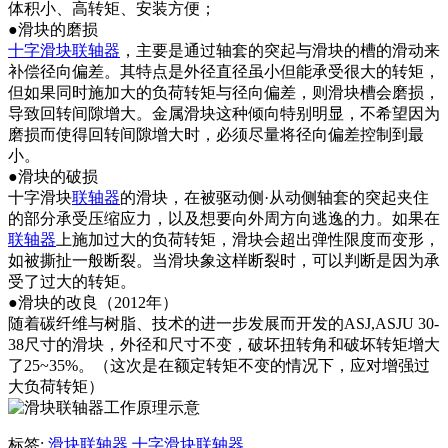
体积小、高转矩、安装方便；
●滑块的磨损
十字滑块联轴器
，主要是通过轴套的突起与滑块的槽的滑动来
补偿径向偏差。其特点是外径直径虽小但能承受很大的转矩，
但如果同时施加大的负荷转矩与径向偏差，则滑块槽会磨损，
导致回转间隙增大。金属滑块这种倾向特别明显，不希望因为
磨损而使得回转间隙增大时，必须尽量将径向偏差控制到最
小。
●滑块的破损
十字滑块
联轴器
的滑块，在被驱动侧·从动侧轴套的突起夹住
的部分承受压缩应力，以及想要向外周方向逃逸的力。如果在
联轴器
上施加过大的负荷转矩，滑块会超出弹性限度而变形，
如被撕扯一般断裂。当滑块象这样断裂时，可以判断是因为承
受了过大的转矩。
●滑块的改良（2012年）
随着碳纤维与树脂、技术的进一步发展而开发的ASJ,ASJU 30-
38尺寸的滑块，外径和尺寸不变，破坏扭转角和破坏转矩增大
了25~35%。（这次是在额定转矩不变的情况下，应对增强过
大负荷转矩）
标签:
滑块联轴器
十字滑块联轴器