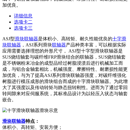
加优良。
详细信息
选项卡二
选项卡三
ASJ型
滑块联轴器
是体积小、高转矩、耐久性能优良的
十字滑
块联轴器
，ASJ系列滑块
联轴器
产品种类丰富，可以根据实际
应用需要选择理想的外形尺寸， ASJ型十字型滑块联轴器是
SUS烧结轴套与碳纤维FRP滑块结合的联轴器，SUS烧结轴套
是不锈钢粉末冶金的成型品经过树脂浸渍后进行机械加工而
成，与铝合金轴套相比，机械强度、摩擦特性、耐磨损性能更
加优良，与为了提高ASJ系列滑块联轴器强度，对碳纤维强化
树脂进行模压成形的滑块组合而成的十字滑块联轴器。为此增
大了其强度以及传动转矩与静态扭转刚性。进而为了通过零回
转间隙来对应伺服系统，其标准品设计为以轻压入状态与轴套
嵌合。
滑块联轴器
特点：
体积小、高转矩、安装方便；