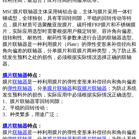
转刚性高，最适合于应对性高的伺服系统等。
MSC膜片联轴器主体采用铸铝合金，主体与膜片采用一体钉
铆成型，全球独创，具有零回转间隙，平稳的回转传动等特
点，膜片材质可选聚酰亚按膜片、碳纤维FRP膜片和不锈钢膜
片，实际应用选型时需要根据用户额定转矩、容许角向偏差、
扭转刚性、耐热性、耐药性等参数来进行合适的联轴器选型。
膜片联轴器是一种利用膜片（Plate）的弹性变形来补偿径向和
角向偏差的联轴器，分单膜片和双膜片两种类型，为了防止系
统发生预料之处的损伤，必须根据实际情况选择正确的联轴
器。
膜片联轴器
特点：
膜片
联轴器
是一种利用膜片的弹性变形来补偿径向和角向偏差
的
弹性联轴器
，分
单膜片联轴器
和
双膜片联轴器
；为防止系统
发生预料外的损伤，实际应用中必须根据实际情况正确选型。
1、膜片联轴器零回转间隙；
2、平稳的回转传动；
3、种类繁多，用途广泛；
膜片联轴器
特点：
膜片
联轴器
是一种利用膜片的弹性变形来补偿径向和角向偏差
的
弹性联轴器
，分
单膜片联轴器
和
双膜片联轴器
；为防止系统