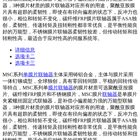
器，3种膜片材质的膜片联轴器对应所有的用途，聚酰亚胺膜
片具有超群的柔韧性，即使在有径向偏差的状态下，反冲力也
很小，相位和转矩不变化，碳纤维FRP膜片联轴器属于ASA独
创，柔韧性、传递转矩及扭转刚性都非常优良，是平衡性能良
好的万能型，不锈钢膜片联轴器柔韧性较差，但传动转矩和扭
转刚性高，最适合于应对性高的伺服系统等。
详细信息
选项卡二
选项卡三
MSC系列
单膜片联轴器
主体采用铸铝合金，主体与膜片采用
一体钉铆成型，全球独创，具有零回转间隙，平稳的回转传动
等特点，MSC系列单
膜片联轴器
的膜片材质可选聚酰亚按膜
片、碳纤维FRP膜片和不锈钢膜片，MSC膜片
联轴器
是单膜片
夹紧螺丝固定式联轴器，是补偿小偏差能力强的万能型联轴
器，3种膜片材质的膜片联轴器对应所有的用途，聚酰亚胺膜
片具有超群的柔韧性，即使在有径向偏差的状态下，反冲力也
很小，相位和转矩不变化，碳纤维FRP膜片联轴器属于ASA独
创，柔韧性、传递转矩及扭转刚性都非常优良，是平衡性能良
好的万能型，不锈钢膜片联轴器柔韧性较差，但传动转矩和扭