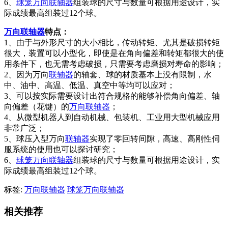
6、
球笼万向联轴器
组装球的尺寸与数量可根据用途设计，实
际成绩最高组装过12个球。
万向联轴器
特点：
1、由于与外形尺寸的大小相比，传动转矩、尤其是破损转矩
很大，装置可以小型化，即使是在角向偏差和转矩都很大的使
用条件下，也无需考虑破损，只需要考虑磨损对寿命的影响；
2、因为万向
联轴器
的轴套、球的材质基本上没有限制，水
中、油中、高温、低温、真空中等均可以应对；
3、可以按实际需要设计出符合规格的能够补偿角向偏差、轴
向偏差（花键）的
万向联轴器
；
4、从微型机器人到自动机械、包装机、工业用大型机械应用
非常广泛；
5、球压入型万向
联轴器
实现了零回转间隙，高速、高刚性伺
服系统的使用也可以探讨研究；
6、
球笼万向联轴器
组装球的尺寸与数量可根据用途设计，实
际成绩最高组装过12个球。
标签:
万向联轴器
球笼万向联轴器
相关推荐