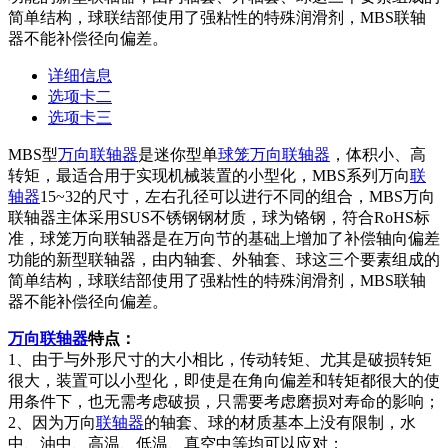
简单结构，球联结部使用了强粘性的特殊润滑剂，MBS联轴
器不能补偿径向偏差。
详细信息
选项卡二
选项卡三
MBS型
万向联轴器
是迷你型单
球笼万向联轴器
，体积小、高
转矩，最适合用于实现机械装置的小型化，MBS系列万向
联
轴器
15~32的尺寸，左右孔径可以进行不同的组合，MBS万向
联轴器主体采用SUS不锈钢钢材质，球为铬钢，符合RoHS标
准，球笼万向联轴器是在万向节的基础上增加了补偿轴向偏差
功能的新型联轴器，由内轴套、外轴套、球这三个要素组成的
简单结构，球联结部使用了强粘性的特殊润滑剂，MBS联轴
器不能补偿径向偏差。
万向联轴器
特点：
1、由于与外形尺寸的大小相比，传动转矩、尤其是破损转矩
很大，装置可以小型化，即使是在角向偏差和转矩都很大的使
用条件下，也无需考虑破损，只需要考虑磨损对寿命的影响；
2、因为万向
联轴器
的轴套、球的材质基本上没有限制，水
中、油中、高温、低温、真空中等均可以应对；