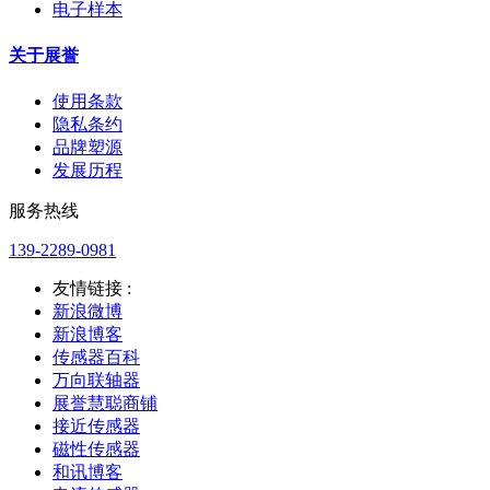
电子样本
关于展誉
使用条款
隐私条约
品牌塑源
发展历程
服务热线
139-2289-0981
友情链接 :
新浪微博
新浪博客
传感器百科
万向联轴器
展誉慧聪商铺
接近传感器
磁性传感器
和讯博客