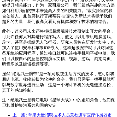
者提升相关能力，作为一家研发公司，我们最感兴趣的地方是
如何利用我们的技术来提高人类的相关能力。”该实验室的联
合创始人、兼首席执行官斯蒂芬·雷克认为新技术将赋予我们
超凡的力量，我们很高兴看到有机体和数字技术的相结合。
此外，该公司未来还将根据超级腕带技术研制出开发的平台，
可允许任何人对其进行程序写入，使之可以用来玩电脑游戏、
刷卡、甚至是操纵无人飞行器。研究人员称在研发计划中，也
加入了使用安卓和苹果iOS嵌入，这样超级腕带就可以访问这
些系统的应用程序，通过接口就可以连接手机和平板电脑。我
们可以按自己的意愿控制演示文稿、视频、游戏、浏览网页、
听音乐以及编辑视频等等。
显然“绝地武士腕带”是一项可改变生活方式的技术，您可以将
肌肉电流、收缩转换为软件的命令，我们只需要一挥手臂就可
以与数字世界进行互动，这是一个与计算机的无缝连接途径，
真正的感知控制。
注：绝地武士是科幻电影《星球大战》中的虚幻角色，他们保
卫和维护银河系共和国的安定
上一篇
: 苹果大量招聘技术人员意欲进军医疗传感器市