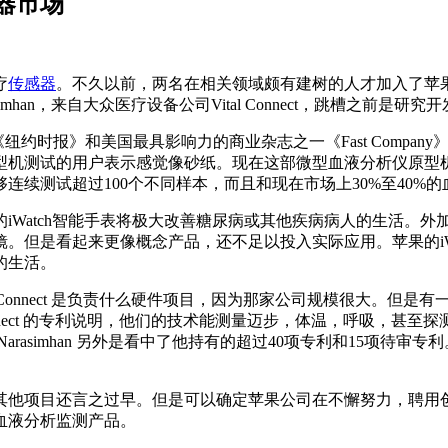
器市场
疗
传感器
。不久以前，两名在相关领域颇有建树的人才加入了苹果的iWa
arasimhan，来自大众医疗设备公司Vital Connect，跳槽之前是研
得了《纽约时报》和美国最具影响力的商业杂志之一《Fast Company》
型机测试的用户表示感觉像砂纸。现在这部微型血液分析仪原型
续测试超过100个不同样本，而且和现在市场上30%至40%
iWatch智能手表将极大改善糖尿病或其他疾病病人的生活。外加苹
。但是看起来更像概念产品，还不足以投入实际应用。苹果的iW
的生活。
al Connect 是负责什么硬件项目，因为那家公司规模很大。但是
onnect 的专利说明，他们的技术能测量迈步，体温，呼吸，甚至
rasimhan 另外是看中了他持有的超过40项专利和15项待
其他项目还言之过早。但是可以确定苹果公司在不懈努力，聘用
血液分析监测产品。