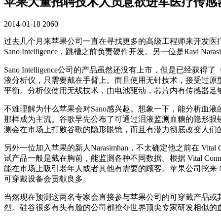
苹果大量招聘技术人员意欲进军医疗传感
2014-01-18
2060
过去几个月来苹果公司一直在寻找更多的高级工程师来开发医
Sano Intelligence，跳槽之前负责硬件开发。另一位是Ravi N
Sano Intelligence公司的产品虽然还没有上市，但是已经获
液分析仪，只需要戴在手臂上。而且使用无针技术，接受过原
平衡。分析仪使用无线技术，由电池驱动，芯片内有传感器足够连
不难理解为什么苹果会对Sano感兴趣。想象一下，能分析血液的
那样成为主流。谷歌早先公布了可通过泪液监测血糖的隐形眼镜
测会在市场上打败谷歌的隐形眼镜，而且有潜力彻底改变人们
另外一位加入苹果的新人Narasimhan，不太确定他之前在 Vit
试产品一般是戴在胸前，能监测各种不同数据。根据 Vital C
能在市场上吸引老年人或者其他有需要的顾客。苹果公司挖来 Na
可穿戴设备会贡献良多。
当然现在预测这两名专家会直接参与苹果公司的可穿戴产品或
烈。硅谷很多有头有脸的公司都抢夺世界顶尖专家研发相似的