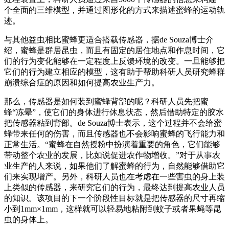
个全面的三维模型，并通过图形化的方式来描述蜜蜂的运动轨
迹。
与其他益虫相比蜜蜂更适合搭载传感器，据de Souza博士介
绍，蜜蜂是群居昆虫，而且有固定的居住地点和作息时间，它
们的行为变化能够在一定程度上反馈环境的改变。一旦能够把
它们的行为建立相应的模型，这有助于帮助科研人员研究蜂群
崩溃综合症的原因和如何提高农业生产力。
那么，传感器是如何装到蜜蜂背部的呢？科研人员先把蜜
蜂“冻晕”，使它们的身体进行休息状态，然后借助特定的胶水
把传感器粘到背部。de Souza博士表示，这个过程并不会给蜜
蜂带来任何的伤害，而且传感器也不会影响蜜蜂的飞行能力和
正常生活。“蜜蜂在自然授粉中扮演着重要的角色，它们能够
带动整个农业的发展，比如说促进农作物增收。”对于从事农
业生产的人来说，如果他们了解蜜蜂的行为，自然能够借助它
们来实现增产。另外，科研人员也在考虑在一些害虫的身上装
上类似的传感器，来研究它们的行为，最终达到提高农业人员
的知识。该项目的下一个阶段性目标就是把传感器的尺寸再缩
小到1mm×1mm，这样就可以轻易地粘附到蚊子或者果蝇等昆
虫的身体上。