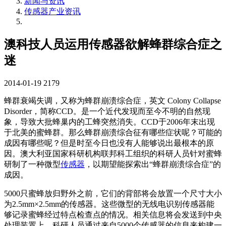
新闻与资讯
传感器产业资讯
澳科技人员运用传感器欲解蜂群综合症之
迷
2014-01-19
2179
蜂群衰竭失调，又称为蜂群崩溃综合症，英文 Colony Collapse
Disorder，简称CCD。是一个近代发现而至今不明的自然现
象，导致大批蜂巢内的工蜂突然消失。CCD于2006年末出现
于北美的蜜蜂群。那么蜂群崩溃综合征有哪些症状呢？可能的
成因有哪些呢？但是时至今日也没有人能够说出最根本的原
因。澳大利亚国家科研机构联邦科工组织的科研人员针对蜜蜂
研制了一种微型
传感器
，以期望能探索出“蜂群崩溃综合症”的
成因。
5000只蜜蜂放归野外之前，它们的背部将会放置一个尺寸大小
为2.5mm×2.5mm的传感器。这些微型的无线电识别传感器能
够记录蜜蜂经过特点检查点的情况。相关信息将会发送到中央
处理装置上，科研人员通过来自5000个传感器的信息来构建一