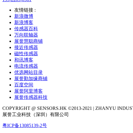
友情链接 :
新浪微博
新浪博客
传感器百科
万向联轴器
展誉慧聪商铺
接近传感器
磁性传感器
和讯博客
电流传感器
优选网站目录
展誉勤加缘商铺
百度空间
展誉阿里博客
展誉传感器科技
COPYRIGHT @ SENSORS.HK ©2013-2021 | ZHANYU IND
展誉工业科技（深圳）有限公司
粤ICP备13085139-2号