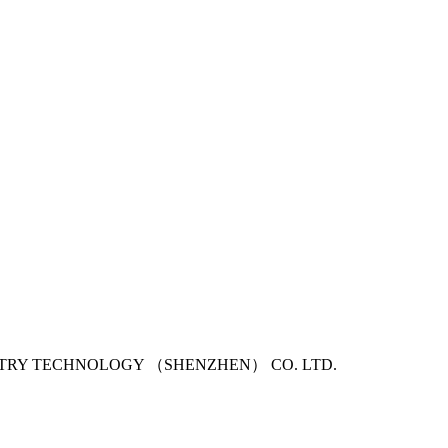
USTRY TECHNOLOGY （SHENZHEN） CO. LTD.