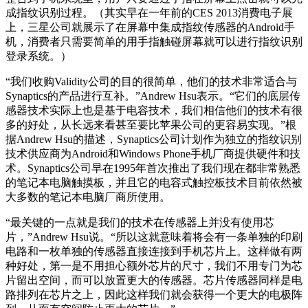
成指纹识别过程。（其实早在一年前的CES 2013消费电子展
上，三星公司就展示了在屏幕中集成指纹传感器的Android手
机，消费者只需要简单的用手指触碰屏幕就可以进行指纹识别
登录系统。）
“我们收购Validity公司的目的很简单，他们的技术非常适合与
Synaptics的产品进行互补。”Andrew Hsu表示。“它们的底层传
感器技术实际上也是基于电容技术，我们相信他们的技术有很
多的好处，从长远来看甚至要比苹果公司的更容易实现。”根
据Andrew Hsu的描述，Synaptics公司计划作为独立的指纹识别
技术供应商为Android和Windows Phone手机厂商提供硬件和技
术。Synaptics公司早在1995年首次推出了我们现在都非常熟悉
的笔记本电脑触摸板，并且它的电容式触控板技术目前依然被
大多数的笔记本电脑厂商所使用。
“最关键的一点就是我们的技术在传感器上并没有使用芯
片，”Andrew Hsu说。“所以这就意味着将会有一条单独的印刷
电路和一枚单独的传感器直接连接到手机芯片上。这样做有两
种好处，第一是不用担心额外芯片的尺寸，我们不用专门为芯
片留出空间，而可以放置更大的传感器。芯片传感器同样是电
路排列在芯片之上，因此这样我们就会获得一个更大的电极阵