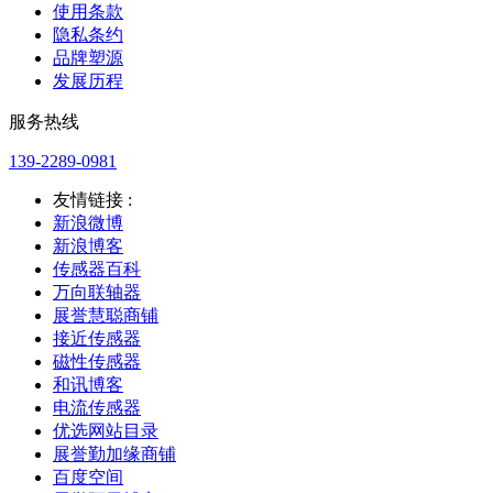
使用条款
隐私条约
品牌塑源
发展历程
服务热线
139-2289-0981
友情链接 :
新浪微博
新浪博客
传感器百科
万向联轴器
展誉慧聪商铺
接近传感器
磁性传感器
和讯博客
电流传感器
优选网站目录
展誉勤加缘商铺
百度空间