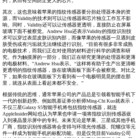
列，从而有空间防止更大的芯片。”
其次，这也意味着苹果的指纹传感器要分担处理器本身的资
源，而Validity的技术则可以让传感器和芯片独立工作互不影
响。同时，Validity还可以让传感器更透明，直接防止在屏幕
玻璃下面不被察觉。Andrew Hsu还表示Validity的指纹识别技
术可以穿过表层皮肤识别内部，而像苹果的传感器一旦遇到皮
肤受伤或有污垢就无法继续进行识别。“目前有很多非常成熟
的电极技术，而我们正在对使用的材料进行科学的调查和研
究。作为触摸屏的一部分，我们正在研究更薄的处理器和更薄
的电极材料。”Andrew Hsu表示。“这样将有助于生产出更清晰
更透明的指纹传感器，放在玻璃面板下面不会被察觉。对比之
下，如果你在玻璃面板下方看到有一个电极明晃晃的摆在那
里，就连从表面上看起来都不安全。”
根据传统的思维，通常苹果公司的产品总是引领着智能手机下
一代的创新趋势。例如凯基证券分析师Ming-Chi Kuo就表示，
不仅三星Galaxy S5智能手机将包括指纹传感器，就连
AppleInsider网站也认为苹果也申请一项将指纹识别传感器嵌
入到液晶显示屏中的专利。未来无论是苹果、三星或其他手机
厂商，指纹识别传感器将会变得与环境光传感器、陀螺仪等元
件一样成为智能手机的标配功能。但是仅凭目前Validity公司