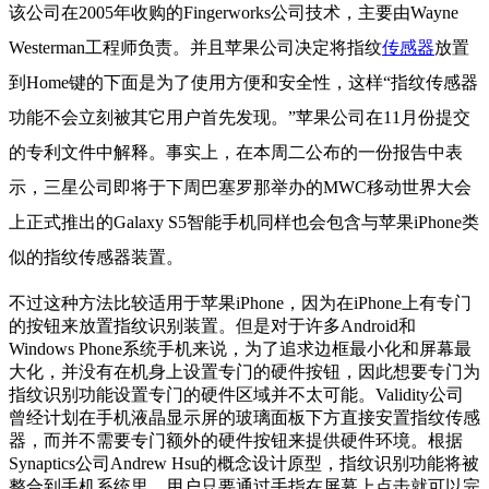
该公司在2005年收购的Fingerworks公司技术，主要由Wayne
Westerman工程师负责。并且苹果公司决定将指纹
传感器
放置
到Home键的下面是为了使用方便和安全性，这样“指纹传感器
功能不会立刻被其它用户首先发现。”苹果公司在11月份提交
的专利文件中解释。事实上，在本周二公布的一份报告中表
示，三星公司即将于下周巴塞罗那举办的MWC移动世界大会
上正式推出的Galaxy S5智能手机同样也会包含与苹果iPhone类
似的指纹传感器装置。
不过这种方法比较适用于苹果iPhone，因为在iPhone上有专门
的按钮来放置指纹识别装置。但是对于许多Android和
Windows Phone系统手机来说，为了追求边框最小化和屏幕最
大化，并没有在机身上设置专门的硬件按钮，因此想要专门为
指纹识别功能设置专门的硬件区域并不太可能。Validity公司
曾经计划在手机液晶显示屏的玻璃面板下方直接安置指纹传感
器，而并不需要专门额外的硬件按钮来提供硬件环境。根据
Synaptics公司Andrew Hsu的概念设计原型，指纹识别功能将被
整合到手机系统里，用户只要通过手指在屏幕上点击就可以完