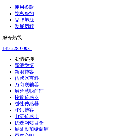
使用条款
隐私条约
品牌塑源
发展历程
服务热线
139-2289-0981
友情链接 :
新浪微博
新浪博客
传感器百科
万向联轴器
展誉慧聪商铺
接近传感器
磁性传感器
和讯博客
电流传感器
优选网站目录
展誉勤加缘商铺
百度空间