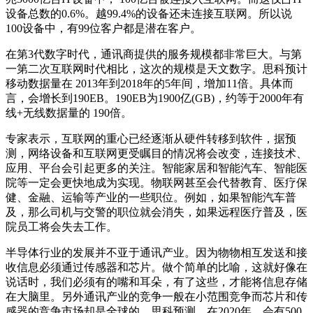
设备总数的0.6%。越99.4%的设备还未连接互联网。所以说
100设备中，有99位客户都是潜在客户。​
在第3代数字时代，通讯商提供的服务规模都非常巨大。与第
一第二次互联网时代相比，这次的规模是天文数字。思科预计
移动数据量在 2013年到2018年的5年间，增加11倍。具体而
言，会增长到190EB。190EB为1900亿(GB)，约等于2000年有
线+无线数据量的 190倍。​
专家表示，互联网的重心已经逐渐从硬件转移到软件，据预
测，网络设备和互联网更受瞩目的情况将会改变，连接技术、
应用、平台会引起更多的关注。智能家居和智能汽车、智能医
院等一定会更快地成为实现。物联网甚至会代替教育、医疗保
健、金融、运输等产业的一些职位。例如，如果智能汽车普
及，那么司机与交警的职位就会消失，如果远程医疗普及，医
院员工将会失去工作。​
半导体行业的发展并不亚于通讯产业。因为物物相互发送和接
收信息必须通过传感器和芯片。做个简单的比喻，这就好像在
说话时，我们必须有的嘴和耳朵，有了这些，才能将信息存储
在大脑里。另外通讯产业的竞争一般在小范围竞争而芯片和传
感器的竞争市场却是全球的。思科预测，在2020年，会有500