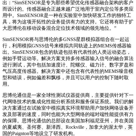
出：“SimSENSOR是专为那些希望优化传感器融合架构的客户
而设计的。传感器融合正越来越广泛地用于室内定位等多类应
用中。SimSENSOR是一种在实验室中加快研发工作的独特工
具，将为这项开拓性的业务提供有力的支持。它还将有助于扩
大思博伦在移动设备混合定位技术领域的领先地位。”
SimSENSOR将与思博伦的多GNSS星群模拟器组合在一起运
行，利用模拟GNSS信号来模拟共同轨迹上的MEMS传感器输
出。SimSENSOR包含的轨迹包括有代表性的人类运动姿态，
例如手臂运动等。解决方案支持多传感器输入信号的融合算法
进行测试，其中包括加速度计、陀螺仪、磁力计、数字罗盘和
气压高度传感器。解决方案中还包含有代表性的MEMS噪音模
型和错误，例如偏差和飘移，并且可以用户的控制下随时取
用。
思博伦通信是一家全球性测试仪器提供商，主要提供针对下一
代网络技术的集成化性能分析系统和服务保证系统。我们的解
决方案通过在试验室中模拟真实环境帮助用户加快网络设备开
发及部署的速度，同时也能为大型网络的端对端性能提供有力
的保障。思博伦通信的总部设在美国加利福尼亚州，并在美国
的夏威夷、圣何赛、新泽西、Rockville，加拿大的渥太华，英
国的Paignton等地设立了研发机构。