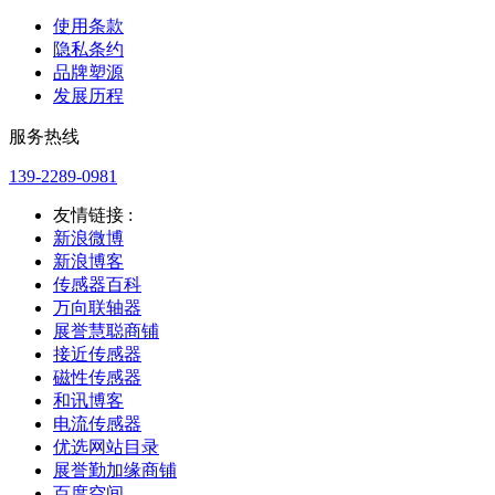
使用条款
隐私条约
品牌塑源
发展历程
服务热线
139-2289-0981
友情链接 :
新浪微博
新浪博客
传感器百科
万向联轴器
展誉慧聪商铺
接近传感器
磁性传感器
和讯博客
电流传感器
优选网站目录
展誉勤加缘商铺
百度空间