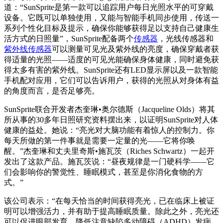
道：“SunSprite是第一款可以追踪用户每日光照水平的可穿戴
设备。它既可以单独使用，又能与智能手机同步使用，传送一
系列个性化目标及提示，确保你能够获得足以支持自己健康生
活方式的日照量”，SunSprite配备两个
传感器
，光线传感器和
紫外线传感器
可以测量可见光及紫外线的亮度，确保穿戴者获
得适量的光照——适度的可见光能确保身体健康，同时避免获
得太多有害的紫外线。SunSprite还有LED显示屏以及一款智能
手机配对应用，它们可以告诉用户，获得的光照从对身体有益
的角度而言，是否足够亮。
SunSprite联合开发者杰奎琳•奥尔德斯（Jacqueline Olds）将其
所从事的30多年日照研究资料摆出来，以证明SunSprite对人体
健康的益处。她说：“亮光对大脑功能有着惊人的控制力。你
每天所做的第一件事就是需要一定量的光——它将你唤
醒。”杰奎琳和丈夫里奇斯•施瓦茨（Riches Schwartz）一起开
发出了这款产品。施瓦茨说：“昼夜规律是一门硬科学——它
们会影响你的警觉性、睡眠模式，甚至是你消化食物的方
式。”
该公司表示：“在每天恰当的时间获得亮光，已在临床上被证
明可以增强活力，并有助于提高睡眠质量。除此之外，亮光还
可以促进眼部发育、降低注意缺陷多动障碍（ADHD）发病