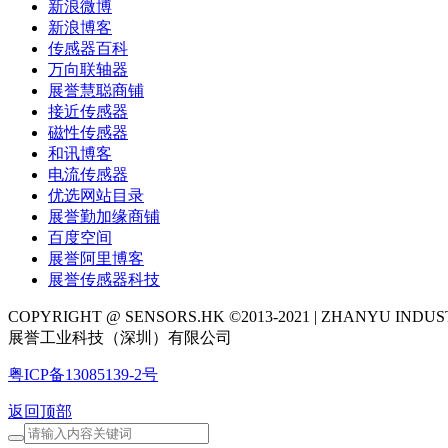
新浪微博
新浪博客
传感器百科
万向联轴器
展誉慧聪商铺
接近传感器
磁性传感器
和讯博客
电流传感器
优选网站目录
展誉勤加缘商铺
百度空间
展誉阿里博客
展誉传感器科技
COPYRIGHT @ SENSORS.HK ©2013-2021 | ZHANYU IND
展誉工业科技（深圳）有限公司
粤ICP备13085139-2号
返回顶部