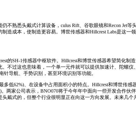
头戴式计算设备，culus Rift、谷歌眼镜和Recon Je
成本，使制造更容易。博世传感器和Hillcrest Labs是
crest的SH-1传感器中枢软件。Hillcrest和博世传感器
。不过这也意味着，一个单一元件就可以提供加速计、陀螺仪、
指南针导航、手势识别，甚至环境识别等功能。
低62%)、在设备中占用面积小的特点。Hillcrest和博世
品)。两家公司表示，BNO070将于今年年中面向一些开发合作伙
是头戴式的，但整个行业很明显正在向这一方向发展。未来几个