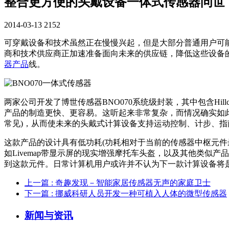
整合更方便的头戴设备一体式传感器问世
2014-03-13
2152
可穿戴设备和技术虽然正在慢慢兴起，但是大部分普通用户可能仍不熟悉
商和技术供应商正加速准备面向未来的供应链，降低这些设备的制造
器产品
线。
两家公司开发了博世传感器BNO070系统级封装，其中包含Hill
产品的制造更快、更容易。这听起来非常复杂，而情况确实如此
常见)，从而使未来的头戴式计算设备支持运动控制、计步、
这款产品的设计具有低功耗(功耗相对于当前的传感器中枢元件最多
如Livemap带显示屏的现实增强摩托车头盔，以及其他类似产
到这款元件。日常计算机用户或许并不认为下一款计算设备将
上一篇
: 奇趣发现－智能家居传感器无声的家庭卫士
下一篇
: 挪威科研人员开发一种可植入人体的微型传感器
新闻与资讯