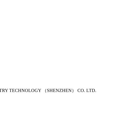
USTRY TECHNOLOGY （SHENZHEN） CO. LTD.