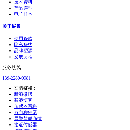
技术资料
产品选型
电子样本
关于展誉
使用条款
隐私条约
品牌塑源
发展历程
服务热线
139-2289-0981
友情链接 :
新浪微博
新浪博客
传感器百科
万向联轴器
展誉慧聪商铺
接近传感器