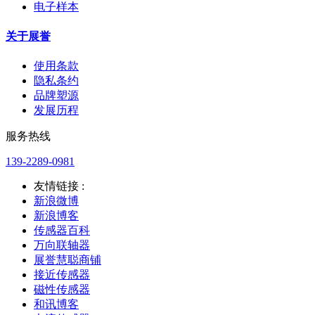
电子样本
关于展誉
使用条款
隐私条约
品牌塑源
发展历程
服务热线
139-2289-0981
友情链接 :
新浪微博
新浪博客
传感器百科
万向联轴器
展誉慧聪商铺
接近传感器
磁性传感器
和讯博客