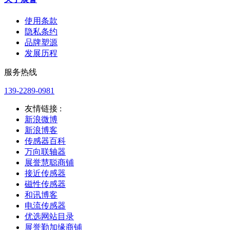
使用条款
隐私条约
品牌塑源
发展历程
服务热线
139-2289-0981
友情链接 :
新浪微博
新浪博客
传感器百科
万向联轴器
展誉慧聪商铺
接近传感器
磁性传感器
和讯博客
电流传感器
优选网站目录
展誉勤加缘商铺