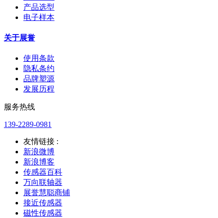
产品选型
电子样本
关于展誉
使用条款
隐私条约
品牌塑源
发展历程
服务热线
139-2289-0981
友情链接 :
新浪微博
新浪博客
传感器百科
万向联轴器
展誉慧聪商铺
接近传感器
磁性传感器