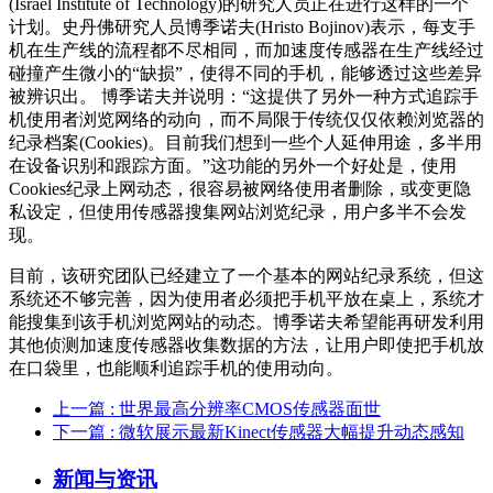
(Israel Institute of Technology)的研究人员正在进行这样的一个
计划。史丹佛研究人员博季诺夫(Hristo Bojinov)表示，每支手
机在生产线的流程都不尽相同，而加速度传感器在生产线经过
碰撞产生微小的“缺损”，使得不同的手机，能够透过这些差异
被辨识出。 博季诺夫并说明：“这提供了另外一种方式追踪手
机使用者浏览网络的动向，而不局限于传统仅仅依赖浏览器的
纪录档案(Cookies)。目前我们想到一些个人延伸用途，多半用
在设备识别和跟踪方面。”这功能的另外一个好处是，使用
Cookies纪录上网动态，很容易被网络使用者删除，或变更隐
私设定，但使用传感器搜集网站浏览纪录，用户多半不会发
现。
目前，该研究团队已经建立了一个基本的网站纪录系统，但这
系统还不够完善，因为使用者必须把手机平放在桌上，系统才
能搜集到该手机浏览网站的动态。博季诺夫希望能再研发利用
其他侦测加速度传感器收集数据的方法，让用户即使把手机放
在口袋里，也能顺利追踪手机的使用动向。
上一篇
: 世界最高分辨率CMOS传感器面世
下一篇
: 微软展示最新Kinect传感器大幅提升动态感知
新闻与资讯