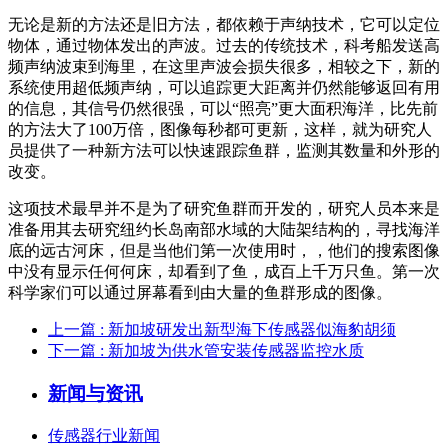
无论是新的方法还是旧方法，都依赖于声纳技术，它可以定位
物体，通过物体发出的声波。过去的传统技术，科考船发送高
频声纳波束到海里，在这里声波会损失很多，相较之下，新的
系统使用超低频声纳，可以追踪更大距离并仍然能够返回有用
的信息，其信号仍然很强，可以“照亮”更大面积海洋，比先前
的方法大了100万倍，图像每秒都可更新，这样，就为研究人
员提供了一种新方法可以快速跟踪鱼群，监测其数量和外形的
改变。
这项技术最早并不是为了研究鱼群而开发的，研究人员本来是
准备用其去研究纽约长岛南部水域的大陆架结构的，寻找海洋
底的远古河床，但是当他们第一次使用时，，他们的搜索图像
中没有显示任何何床，却看到了鱼，成百上千万只鱼。第一次
科学家们可以通过屏幕看到由大量的鱼群形成的图像。
上一篇
: 新加坡研发出新型海下传感器似海豹胡须
下一篇
: 新加坡为供水管安装传感器监控水质
新闻与资讯
传感器行业新闻