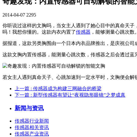
奇趣发现：内置传感器可自动解锁的智能
2014-04-07
2295
你听说过这样的文胸吗，当女主人遇到了她心目中的真命天子
吗！我想你懂的。这款内衣内置了
传感器
，能够测量心跳次数
据报道，这款另类胸围由一个日本内衣品牌推出，是庆祝公司成
这款文胸内置传感器，能测量心跳次数，传感器之后会透过蓝
若女主人遇到真命天子、心跳加速到一定水平时，文胸便会解
上一篇
: 传感器成为构建三网融合的桥梁
下一篇
: 新型传感器有望让“夜视隐形眼镜”之梦成真
新闻与资讯
传感器行业新闻
传感器相关资讯
传感器产业资讯