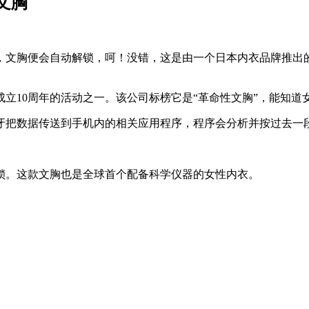
文胸
，文胸便会自动解锁，呵！没错，这是由一个日本内衣品牌推出
。
立10周年的活动之一。该公司标榜它是“革命性文胸”，能知道
牙把数据传送到手机内的相关应用程序，程序会分析并按过去一段
锁。这款文胸也是全球首个配备科学仪器的女性内衣。