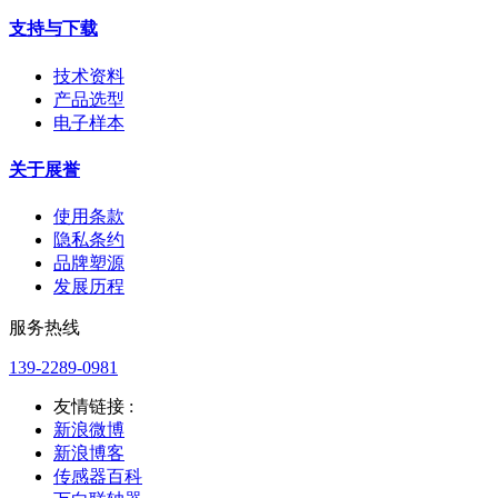
支持与下载
技术资料
产品选型
电子样本
关于展誉
使用条款
隐私条约
品牌塑源
发展历程
服务热线
139-2289-0981
友情链接 :
新浪微博
新浪博客
传感器百科