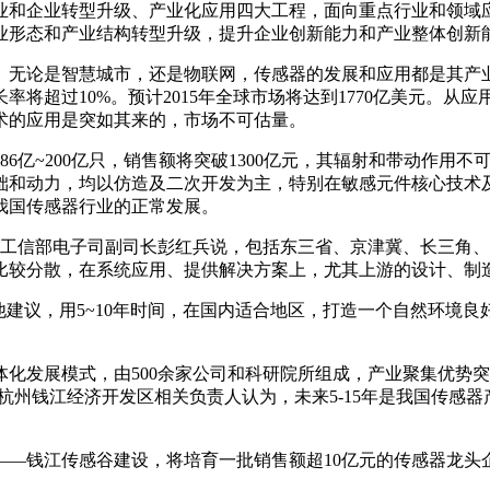
业和企业转型升级、产业化应用四大工程，面向重点行业和领域
业形态和产业结构转型升级，提升企业创新能力和产业整体创新
。无论是智慧城市，还是物联网，传感器的发展和应用都是其产
将超过10%。预计2015年全球市场将达到1770亿美元。
术的应用是突如其来的，市场不可估量。
186亿~200亿只，销售额将突破1300亿元，其辐射和带动作
础和动力，均以仿造及二次开发为主，特别在敏感元件核心技术
我国传感器行业的正常发展。
”。工信部电子司副司长彭红兵说，包括东三省、京津冀、长三角
比较分散，在系统应用、提供解决方案上，尤其上游的设计、制
他建议，用5~10年时间，在国内适合地区，打造一个自然环境
化发展模式，由500余家公司和科研院所组成，产业聚集优势
，杭州钱江经济开发区相关负责人认为，未来5-15年是我国传
——钱江传感谷建设，将培育一批销售额超10亿元的传感器龙头