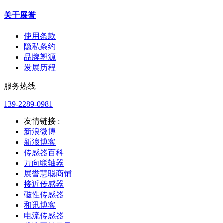
关于展誉
使用条款
隐私条约
品牌塑源
发展历程
服务热线
139-2289-0981
友情链接 :
新浪微博
新浪博客
传感器百科
万向联轴器
展誉慧聪商铺
接近传感器
磁性传感器
和讯博客
电流传感器