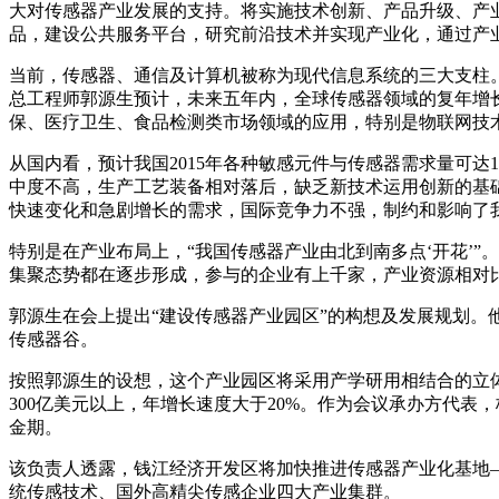
大对传感器产业发展的支持。将实施技术创新、产品升级、产
品，建设公共服务平台，研究前沿技术并实现产业化，通过产
当前，传感器、通信及计算机被称为现代信息系统的三大支柱
总工程师郭源生预计，未来五年内，全球传感器领域的复年增长率
保、医疗卫生、食品检测类市场领域的应用，特别是物联网技
从国内看，预计我国2015年各种敏感元件与传感器需求量可达
中度不高，生产工艺装备相对落后，缺乏新技术运用创新的基
快速变化和急剧增长的需求，国际竞争力不强，制约和影响了
特别是在产业布局上，“我国传感器产业由北到南多点‘开花’
集聚态势都在逐步形成，参与的企业有上千家，产业资源相对
郭源生在会上提出“建设传感器产业园区”的构想及发展规划。
传感器谷。
按照郭源生的设想，这个产业园区将采用产学研用相结合的立体
300亿美元以上，年增长速度大于20%。作为会议承办方代表
金期。
该负责人透露，钱江经济开发区将加快推进传感器产业化基地
统传感技术、国外高精尖传感企业四大产业集群。