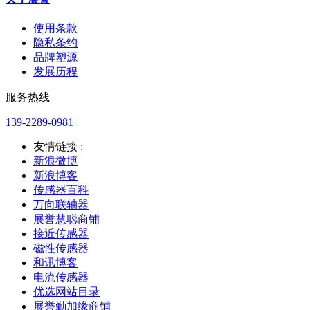
使用条款
隐私条约
品牌塑源
发展历程
服务热线
139-2289-0981
友情链接 :
新浪微博
新浪博客
传感器百科
万向联轴器
展誉慧聪商铺
接近传感器
磁性传感器
和讯博客
电流传感器
优选网站目录
展誉勤加缘商铺