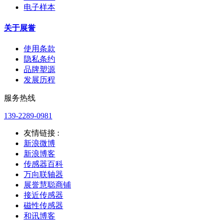
电子样本
关于展誉
使用条款
隐私条约
品牌塑源
发展历程
服务热线
139-2289-0981
友情链接 :
新浪微博
新浪博客
传感器百科
万向联轴器
展誉慧聪商铺
接近传感器
磁性传感器
和讯博客