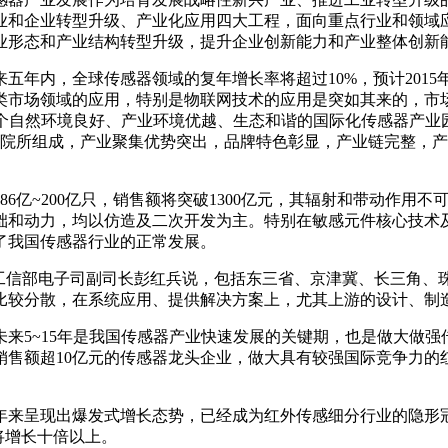
业和企业转型升级、产业化应用四大工程，面向重点行业和领域
业形态和产业结构转型升级，提升企业创新能力和产业整体创新
年内，全球传感器领域的复年增长率将超过10%，预计2015
类市场领域的应用，特别是物联网技术的应用是突如其来的，市场
一个自然环境良好、产业环境优越、生态和谐的国际化传感器产
研院所组成，产业聚集优势突出，品牌特色彰显，产业链完整，产
186亿~200亿只，销售额将突破1300亿元，其辐射和带动作
础和动力，均以仿造及二次开发为主。特别在敏感元件核心技术
了我国传感器行业的正常发展。
”工信部电子司副司长彭红兵说，包括东三省、京津冀、长三角、
比较分散，在系统应用、提供解决方案上，尤其上游的设计、制
来5~15年是我国传感器产业快速发展的关键期，也是做大做
销售额超10亿元的传感器龙头企业，做大具有较强国际竞争力的
年来呈现出爆发式增长态势，已经成为红外传感细分行业的隐形
将增长十倍以上。