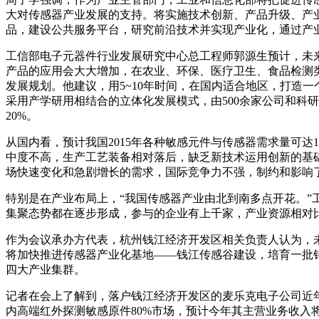
大对传感器产业发展的支持。将实施技术创新、产品升级、产
品，建设公共服务平台，研究前沿技术并实现产业化，通过产
工信部电子元器件行业发展研究中心总工程师郭源生预计，未来五
产品的应用会大大增加，在农业、环保、医疗卫生、食品检测
发展规划。他建议，用5~10年时间，在国内适合地区，打造
采用产学研用相结合的立体化发展模式，由500余家公司和科
20%。
从国内看，预计我国2015年各种敏感元件与传感器需求量可达
中度不高，生产工艺装备相对落后，缺乏新技术运用创新的基
场快速变化和急剧增长的需求，国际竞争力不强，制约和影响
特别是在产业布局上，“我国传感器产业由北到南多点开花。
集聚态势都在逐步形成，参与的企业有上千家，产业资源相对
作为会议承办方代表，杭州钱江经济开发区相关负责人认为，未
将加快推进传感器产业化基地——钱江传感谷建设，培育一批
四大产业集群。
记者在会上了解到，落户钱江经济开发区的麦乐克电子公司近
内高端红外探测敏感原件80%市场，预计今年其主营业务收入