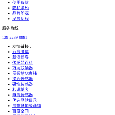
使用条款
隐私条约
品牌塑源
发展历程
服务热线
139-2289-0981
友情链接 :
新浪微博
新浪博客
传感器百科
万向联轴器
展誉慧聪商铺
接近传感器
磁性传感器
和讯博客
电流传感器
优选网站目录
展誉勤加缘商铺
百度空间