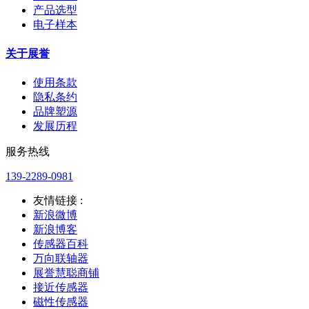
产品选型
电子样本
关于展誉
使用条款
隐私条约
品牌塑源
发展历程
服务热线
139-2289-0981
友情链接 :
新浪微博
新浪博客
传感器百科
万向联轴器
展誉慧聪商铺
接近传感器
磁性传感器