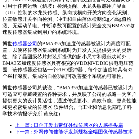
可用于任何运动（斜坡）检测提醒、水龙头敏感用户界面
（UI）控制的水龙头传感、纵向或横向开关方向变化识别、
位置敏感开关平面检测、冲击和自由落体检测低g／高g值检
测、无运动节电。中断参数可配置的设计完全支持BMA355加
速度传感器集成到用户的系统环境。
博世
传感器公司
的BMA355加速度传感器被设计为高度可配
置，以便将传感器集成到系统时为开发人员提供更大的灵活
性。除了晶圆级芯片封装所提供的超小尺寸和最低功耗外，
BMA355加速度传感器具有很宽的VDD和VDDIO供电电压范
围。该传感器还包括一个FIFO缓冲器，每个加速度轴具有32
个采样深度。集成的自检功能可改善整个系统的可靠性。
博世传感器公司总裁说，“BMA355加速度传感器已被设计为
可适应可穿戴装置的各种要求，并反映了公司的战略—为客户
提供更大的设计灵活性，通过传递更小、高效节能、更高性能
和更紧密集成的传感器-软件组合。”(工业和信息化部电子科
学技术情报研究所 黄庆红)
上一篇
: 日企开发出带红外线传感器的人感摇头扇
下一篇
: 外网传闻佳能研发新规格全幅图像传感器技术