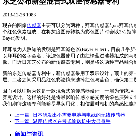
东芝公布新型混合式双层传感器专利
2013-12-26
1983
现在的图像
传感器
主要可以分为两种，拜耳传感器与非拜耳传感
个红色像素组成，在将灰度图形转换为彩色图片时会以2×2矩阵进
Bayer)发明。
拜耳最为人熟知的发明是拜耳滤色器(Bayer Filter)，
以拜耳的名字命名，该滤色器使用了由红绿蓝过滤器组成的马赛
像。而近日东芝公布的新传感器专利，则是将这两种产品融合
新的东芝传感器专利中，新传感器采用了双层设计，顶上的第
层。二者之间采用品红色彩滤镜来滤掉红色与蓝色，确保第二
因而可以理解为这是一款混合式的传感器设计，一层为传统拜耳传
赛克设计。这样的好处是将最影响传感器感光度的绿色层独立
我们期待这项专利能够尽早实用化，相信届时相机的高感性能
上一篇
: 日本研发出不需要电池与电线的无线传感器
下一篇
: 温度传感器在带式输送机中大显身手
新闻与资讯