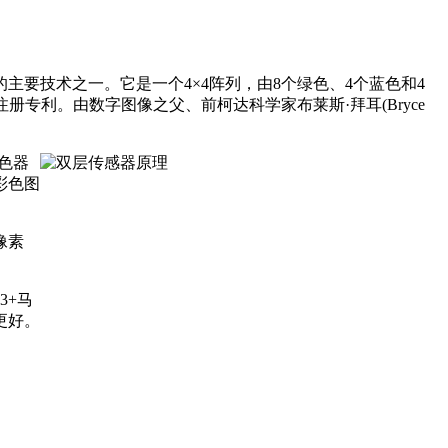
主要技术之一。它是一个4×4阵列，由8个绿色、4个蓝色和4
册专利。由数字图像之父、前柯达科学家布莱斯·拜耳(Bryce
滤色器
彩色图
像素
3+马
更好。