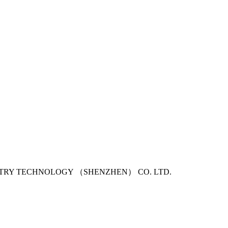
USTRY TECHNOLOGY （SHENZHEN） CO. LTD.