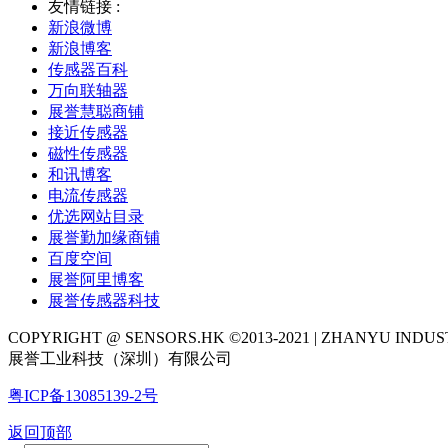
友情链接 :
新浪微博
新浪博客
传感器百科
万向联轴器
展誉慧聪商铺
接近传感器
磁性传感器
和讯博客
电流传感器
优选网站目录
展誉勤加缘商铺
百度空间
展誉阿里博客
展誉传感器科技
COPYRIGHT @ SENSORS.HK ©2013-2021 | ZHANYU IND
展誉工业科技（深圳）有限公司
粤ICP备13085139-2号
返回顶部