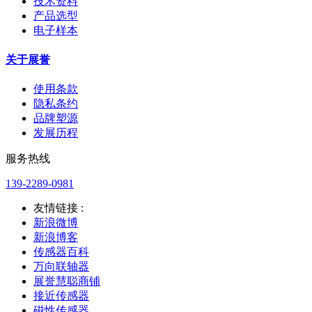
技术资料
产品选型
电子样本
关于展誉
使用条款
隐私条约
品牌塑源
发展历程
服务热线
139-2289-0981
友情链接 :
新浪微博
新浪博客
传感器百科
万向联轴器
展誉慧聪商铺
接近传感器
磁性传感器