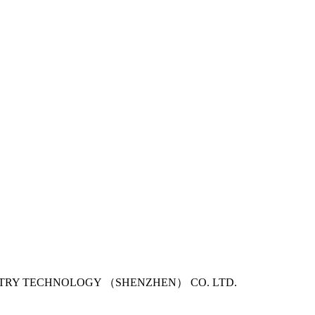
USTRY TECHNOLOGY （SHENZHEN） CO. LTD.