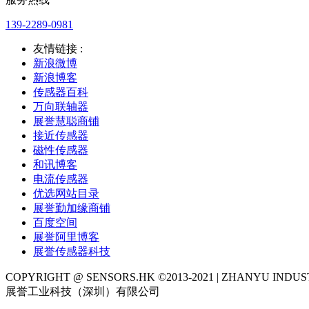
139-2289-0981
友情链接 :
新浪微博
新浪博客
传感器百科
万向联轴器
展誉慧聪商铺
接近传感器
磁性传感器
和讯博客
电流传感器
优选网站目录
展誉勤加缘商铺
百度空间
展誉阿里博客
展誉传感器科技
COPYRIGHT @ SENSORS.HK ©2013-2021 | ZHANYU IND
展誉工业科技（深圳）有限公司