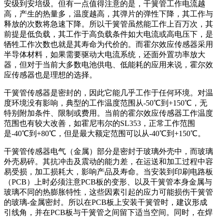
安级到安培级。但有一点值得注意的是，干簧管工作电流越
高，产生的热量多，温度越高，其弹片的弹性下降，其工作与
释放的次数将急速下降。所以干簧管虽然能工作上百万次，其
前提是低负载，其工作于高负载条件如大电流或高电压下，是
牺牲工作次数也就是其寿命为代价的。而霍尔效应传感器采用
半导体材料，如果需要驱动大电流系统，还面外置功率放大
器，但对于当前大多数电池供电、低能耗的应用来说，霍尔效
应传感器也是理想的选择。
干簧管传感器是密封的，因此它能几乎工作于任何环境。对温
度环境没有影响，典型的工作温度范围从-50℃到+150℃，无
特别附加条件、限制或费用。当前的霍尔效应传感器工作温度
范围也有较大改善，如霍尼韦尔的SL353，正常工作范围
是-40℃到+80℃，但是最大额定范围可以从-40℃到+150℃。
干簧管传感器电气（金属）部分是密封于玻璃外壳中，而玻璃
外壳易碎。其抗冲击及震动的能力差，在运送和加工过程中容
易受损，加工损耗大，影响产品及寿命。当安装到印刷电路板
（PCB）上时必须注意PCB板的变形、以及干簧管本身金属与
玻璃不同的热膨胀特性，这些因素引起的应力可能损伤干簧管
的玻璃-金属密封。所以在PCB板上安装干簧管时，建议形成
引线角，并在PCB板与干簧管之间留下适当空间。同时，在焊