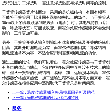
接特别是手工焊接时，需注意焊接温度与焊接时间等的控制。
干簧管传感器簧片轻而短，采用的是机械结构，有固有频率，
不能将干簧管用于比其固有谐振频率以上的场合。当干簧管从
30cm以上的高度跌落到硬表面（地面）时，其电气特性（启
动、释放等状态）可能被改变。而霍尔效应传感器则不会受到
影响，工作更加可靠。
另外，干簧管开关从输入到输出有优良的绝缘及开关的绝缘电
阻高，其断开时漏电流为零，而霍尔传感器因其半导体结构，
漏电流通常不为零，不适合应用到需要0漏电流的场合。
通过上面的比较，我们可以看出，霍尔效应传感器与干簧管都
有各自的优点与缺点，它们在很多应用中互换没有技术上的障
碍，但从干簧管的机械结构、易碎，加工运输损坏率高，霍尔
传感器价格越来越低、加工运输过程不会损坏等方面来看，霍
尔传感器在很多应用中逐渐取代干簧管只是时间问题。
上一篇
: 温度传感器插入杆易损原因分析及防范
下一篇
: 光电传感器的七大优点和特性
服务