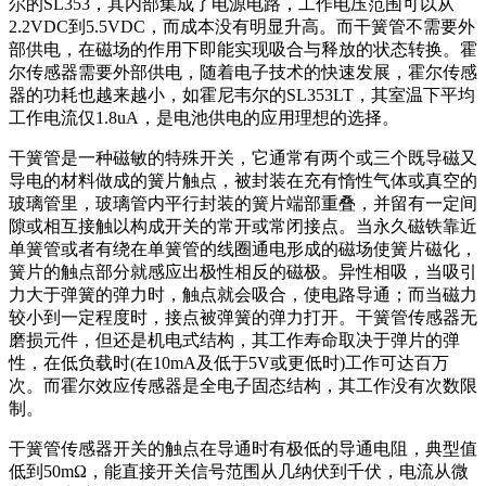
尔的SL353，其内部集成了电源电路，工作电压范围可以从
2.2VDC到5.5VDC，而成本没有明显升高。而干簧管不需要外
部供电，在磁场的作用下即能实现吸合与释放的状态转换。霍
尔传感器需要外部供电，随着电子技术的快速发展，霍尔传感
器的功耗也越来越小，如霍尼韦尔的SL353LT，其室温下平均
工作电流仅1.8uA，是电池供电的应用理想的选择。
干簧管是一种磁敏的特殊开关，它通常有两个或三个既导磁又
导电的材料做成的簧片触点，被封装在充有惰性气体或真空的
玻璃管里，玻璃管内平行封装的簧片端部重叠，并留有一定间
隙或相互接触以构成开关的常开或常闭接点。当永久磁铁靠近
单簧管或者有绕在单簧管的线圈通电形成的磁场使簧片磁化，
簧片的触点部分就感应出极性相反的磁极。异性相吸，当吸引
力大于弹簧的弹力时，触点就会吸合，使电路导通；而当磁力
较小到一定程度时，接点被弹簧的弹力打开。干簧管传感器无
磨损元件，但还是机电式结构，其工作寿命取决于弹片的弹
性，在低负载时(在10mA及低于5V或更低时)工作可达百万
次。而霍尔效应传感器是全电子固态结构，其工作没有次数限
制。
干簧管传感器开关的触点在导通时有极低的导通电阻，典型值
低到50mΩ，能直接开关信号范围从几纳伏到千伏，电流从微