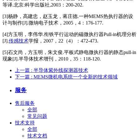
等译.北京:科学出版社,2003：200-202.
[3]杨静，高建忠，赵玉龙，蒋庄德.一种MEMS热执行器的设
计与制作[J].微纳电子技术，2005，4：176-177.
[4]方玉明，李伟华.衔铁平行运动的磁微执行器Pull-in机理分析
[J].
传感技术
学报，2007，22（4）：472-473.
[5]石文尚，方玉明，朱文俊.平板式静电微执行器的静态pull-in
现象[J].半导体技术增刊，2010，35：118-120.
上一篇
: 半导体紫外线探测器技术
下一篇
: MEMS微机电系统一个全新的技术领域
服务
售后服务
全部
常见问题
技术支持
全部
技术文档