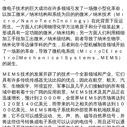
微电子技术的巨大成功在许多领域引发了一场微小型化革命，
以加工微米／纳米结构和系统为目的的微米／纳米技术（Ｍｉ
ｃｒｏ／ＮａｎｏＴｅｃｈｎｏｌｏｇｙ）在此背景下应运
而生。一方面人们利用物理化学方法将原子和分子组装起来，
形成具有一定功能的微米／纳米结构；另一方面人们利用精细
加工手段加工出微米／纳米级结构。前者导致了纳米生物学、
纳米化学等边缘学科的产生，后者则在小型机械制造领域开始
了一场新的革命，导致了微机电系统（ＭｉｃｒｏＥｌｅｃ
ｔｒｏＭｅｃｈａｎｉｃａｌＳｙｓｔｅｍｓ，ＭＥＭＳ）
的诞生。
ＭＥＭＳ技术的发展开辟了的技术一个全新领域和产业。它们
具有许多传统传感器无法比拟的优点，因此在航空、航天、汽
车、生物医学、环境监控、军事以及几乎人们接触到的所有领
域中都有着十分广阔的应用前景。ＭＥＭＳ技术及其产品正在
迅速增长，预计到２０００年，全世界ＭＥＭＳ的市场将达到
１２０至１４０亿美元，而带来的与之相关的市场将达到１０
００亿美元。ＭＥＭＳ将电子系统和外部世界有机地联系起
来，它不仅可以感受运动、光、声、热、磁等自然界信号，并
将这些信号转换成电子系统可以认识的电信号，而且还可以通