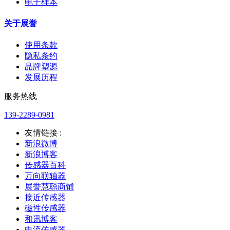
电子样本
关于展誉
使用条款
隐私条约
品牌塑源
发展历程
服务热线
139-2289-0981
友情链接 :
新浪微博
新浪博客
传感器百科
万向联轴器
展誉慧聪商铺
接近传感器
磁性传感器
和讯博客
电流传感器