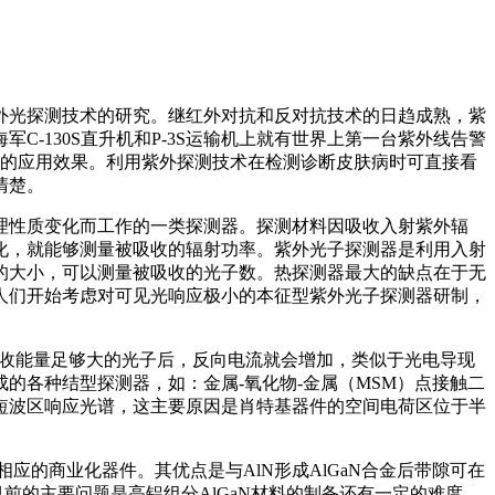
紫外光探测技术的研究。继红外对抗和反对抗技术的日趋成熟，紫
-130S直升机和P-3S运输机上就有世界上第一台紫外线告警
独特的应用效果。利用紫外探测技术在检测诊断皮肤病时可直接看
清楚。
理性质变化而工作的一类探测器。探测材料因吸收入射紫外辐
化，就能够测量被吸收的辐射功率。紫外光子探测器是利用入射
的大小，可以测量被吸收的光子数。热探测器最大的缺点在于无
人们开始考虑对可见光响应极小的本征型紫外光子探测器研制，
结区吸收能量足够大的光子后，反向电流就会增加，类似于光电导现
的各种结型探测器，如：金属-氧化物-金属（MSM）点接触二
短波区响应光谱，这主要原因是肖特基器件的空间电荷区位于半
相应的商业化器件。其优点是与AlN形成AlGaN合金后带隙可在
。目前的主要问题是高铝组分AlGaN材料的制备还有一定的难度，