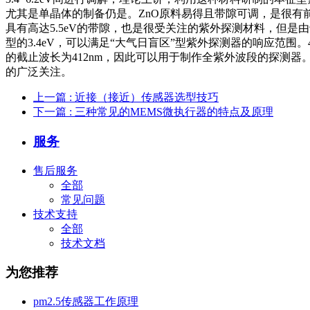
尤其是单晶体的制备仍是。ZnO原料易得且带隙可调，是很有
具有高达5.5eV的带隙，也是很受关注的紫外探测材料，但是由
型的3.4eV，可以满足“大气日盲区”型紫外探测器的响应范围。4
的截止波长为412nm，因此可以用于制作全紫外波段的探测
的广泛关注。
上一篇
: 近接（接近）传感器选型技巧
下一篇
: 三种常见的MEMS微执行器的特点及原理
服务
售后服务
全部
常见问题
技术支持
全部
技术文档
为您推荐
pm2.5传感器工作原理