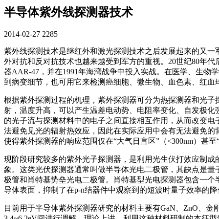
半导体紫外线探测器技术
2014-02-27
2285
紫外线探测技术是继红外和激光探测技术之后发展起来的又一军
外对抗和反对抗技术也越来越受到军方的重视。20世纪80年代
器AAR-47，并在1991年海湾战争中投入实战。在医学、
到病变细节，也可用它来检测癌细胞、微生物、血色素、红血
根据紫外探测过程的机理，紫外探测器可分为热探测器和光子
射，温度升高，可以产生温差电动势、电阻率变化、自发极化
的光子流与探测材料中的电子之间直接相互作用，从而改变电
法避免见光的辐射热效应，因此在实际应用中会有无法避免的
使得紫外探测器的响应范围仅在“大气日盲区”（<300nm）甚至
现阶段研究较多的紫外光子探测器，是利用光生伏打效应制成的光伏
象。这类光伏探测器通常叫做半导体光电二极管，其缺点是量子
极管和肖特基势垒光电二极管。肖特基型光电探测器包含一个
导体表面，抑制了在p-n结器件中观察到的短波时量子效率的
目前用于半导体紫外探测器研究的材料主要有GaN、ZnO、金刚
3.4~6.2eV间进行调解，理论上讲，利用这种材料研制的本征