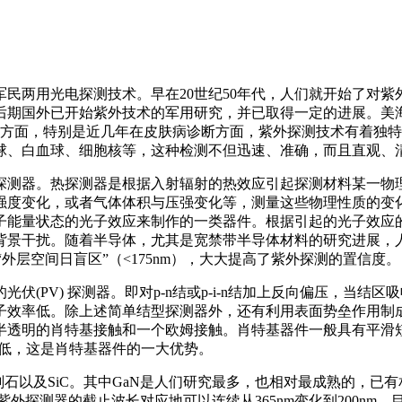
民两用光电探测技术。早在20世纪50年代，人们就开始了对
后期国外已开始紫外技术的军用研究，并已取得一定的进展。美海军C
生物学方面，特别是近几年在皮肤病诊断方面，紫外探测技术有着
球、白血球、细胞核等，这种检测不但迅速、准确，而且直观、
探测器。热探测器是根据入射辐射的热效应引起探测材料某一物
强度变化，或者气体体积与压强变化等，测量这些物理性质的变
子能量状态的光子效应来制作的一类器件。根据引起的光子效应
背景干扰。随着半导体，尤其是宽禁带半导体材料的研究进展，
“外层空间日盲区”（<175nm），大大提高了紫外探测的置信度。
(PV) 探测器。即对p-n结或p-i-n结加上反向偏压，当
效率低。除上述简单结型探测器外，还有利用表面势垒作用制成
半透明的肖特基接触和一个欧姆接触。肖特基器件一般具有平滑
降低，这是肖特基器件的一大优势。
石以及SiC。其中GaN是人们研究最多，也相对最成熟的，已有
型紫外探测器的截止波长对应地可以连续从365nm变化到200nm