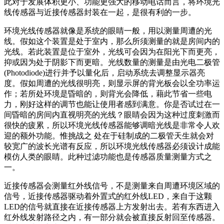
此对于发展体积更小、功能更强大的移动电话而言，将环境光
线传感器与近接传感器封装在一起，是很有利的一步。
环境光线传感器就像是系统的眼睛一般，用以测量周遭的光
线。假如这个装置是处于室内，那么所须测量的就是房间内的
光线。若此装置是位于室外，光线可会因为在阳光下而更亮，
抑或因为处于阴影下而更暗。光线数量的测量是由光电二极管
(Photodiode)进行并予以量化后，启动系统去调整显示器亮
度。假如周遭的光线很明亮，则显示屏的背光板会以全功率运
作；若所处环境是昏暗的，则背光会降低，藉此节省一些电
力，刚好这样的调节也能让使用者感到满意。你是否试过在一
间昏暗的房间内直视明亮的光线？眼睛会因为这种过度刺激而
很快的疲累，所以环境光线传感器能够调暗光线是非常令人欢
迎的额外功能。惟挑战之 处在于硅制成的二极管天生就会对
较宽广的波长光谱有反应，所以环境光线传感器必须设计成能
模仿人类的眼睛。此种过滤功能也是传感器质量测量方式之
一。
近接传感器会测量红外线信号，不是测量来自周遭环境区域的
信号，近接传感器驱动着外置式的红外线LED，来自于这颗
LED的信号就直接在近接传感器上方发射出去。若有东西进入
红外线发射路径之内，有一部分就会被直接反射回至传感器。