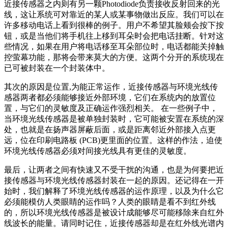
近接传感器之内则有另一颗Photodiode负责接收反射回来的光
线，这让系统可对靠近的某人或某事物做出反应。我们可以在
许多移动电话上看到很棒的例子。用户不希望其脸颊会按下按
钮，或是当他们将手机往上移到耳朵时会把电话挂断。针对这
些情况，如果在用户将电话移至耳朵部位时，电话都能关掉触
控萤幕功能，那将会带来莫大的方便。这两个分开的系统现在
已可被封装在一个封装体中。
其次的原因是位置,为能正常运作，近接传感器与环境光线传
感器两者都必须能够接近外部环境，它们在系统内的放置位
置，与它们的灵敏度及正确运作强烈相关。 在一些例子中，
当环境光线传感器是被单独封装时，它可能被安置在系统的深
处，也就是在扬声器屏蔽后面，或是距离邻近外部接入点更
远，位在印刷电路板 (PCB)更里面的位置。这样的作法，迫使
环境光线传感器必须对间接光线具有更佳的灵敏度。
最后，让两者之间有快速又不受干扰的沟通，也是为何要把近
接传感器与环境光线传感器封装在一起的原因。还记得在一开
始时，我们解释了环境光线传感器的运作原理，以及为什么它
必须能模仿人类眼睛的运作吗？人类的眼睛是看不到红外线
的，所以环境光线传感器是被设计成能够尽可能移除来自红外
线波长的能量。请同时记住，近接传感器却是在红外线光谱内