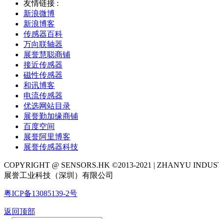
友情链接 :
新浪微博
新浪博客
传感器百科
万向联轴器
展誉慧聪商铺
接近传感器
磁性传感器
和讯博客
电流传感器
优选网站目录
展誉勤加缘商铺
百度空间
展誉阿里博客
展誉传感器科技
COPYRIGHT @ SENSORS.HK ©2013-2021 | ZHANYU IND
展誉工业科技（深圳）有限公司
粤ICP备13085139-2号
返回顶部