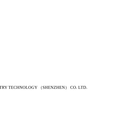
USTRY TECHNOLOGY （SHENZHEN） CO. LTD.