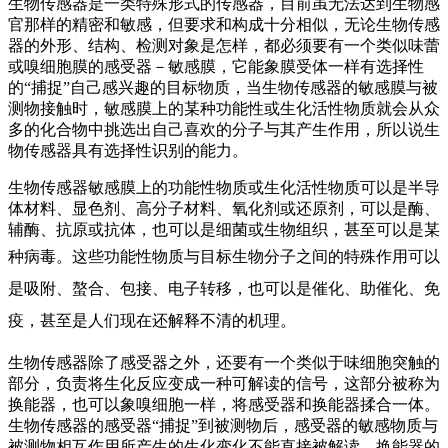
生物传感器是一类特殊形式的传感器，目前虽无法达到生物感
官那样的精密和敏感，但要求和构成十分相似，无论生物传感
器的外形、结构、检测对象是怎样，都必须要有一个类似味蕾
或嗅细胞膜的感受器－敏感膜，它能象膜受体一样有选择性
的“捕捉”自己感兴趣的目标物质，当生物传感器的敏感膜与被
测物接触时，敏感膜上的某种功能性或生化活性物质就会从众
多的化合物中挑选出自己喜欢的分子与其产生作用，所以说生
物传感器具有选择性识别的能力。
生物传感器敏感膜上的功能性物质或生化活性物质可以是半导
体材料、显色剂、高分子材料、氧化剂或还原剂，可以是酶、
辅酶、抗原或抗体，也可以是细菌或生物组织，甚至可以是某
种病毒。
这些功能性物质与目标生物分子之间的特殊作用可以
是吸附、螯合、包接、电子转移，也可以是催化、助催化、免
疫，甚至是人们现在还解释不清的机理。
生物传感器除了感受器之外，还要有一个类似于味细胞突触的
部分，负责将生化反应变成一种可解读的信号，这部分被称为
换能器，也可以象嗅细胞一样，将感受器和换能器揉合一体。
生物传感器的感受器“捕捉”到被测物后，感受器的敏感物质与
被测物相互作用所产生的生化变化不能直接被解读，换能器的