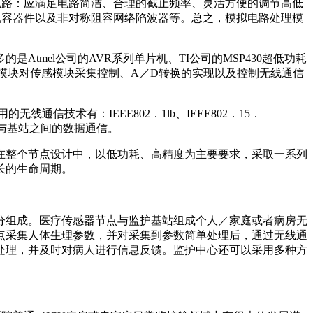
电路：应满足电路简洁、合理的截止频率、灵活方便的调节高低
电容器件以及非对称阻容网络陷波器等。总之，模拟电路处理模
mel公司的AVR系列单片机、TI公司的MSP430超低功耗
处理器模块对传感模块采集控制、A／D转换的实现以及控制无线通信
线通信技术有：IEEE802．1lb、IEEE802．15．
以及节点与基站之间的数据通信。
在整个节点设计中，以低功耗、高精度为主要要求，采取一系列
长的生命周期。
部分组成。医疗传感器节点与监护基站组成个人／家庭或者病房无
点采集人体生理参数，并对采集到参数简单处理后，通过无线通
处理，并及时对病人进行信息反馈。监护中心还可以采用多种方