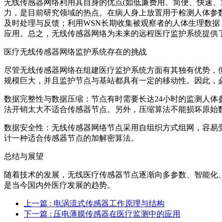
无线传感器网络利用其自身的优点(如低廉费用、简便、快速、
力，是目前研究领域的热点。在病人身上放置用于检测人体参
及时处理与反馈；利用WSN长期收集被观察者的人体生理数
应用。总之，无线传感器网络为未来的远程医疗监护系统提供
医疗无线传感器网络监护系统存在的挑战
尽管无线传感器网络在组建医疗监护系统方面有其独有优势，
规模巨大，并且监护节点与基站都具有一定的移动性。因此，
数据完整性与数据压缩：节点有时需要长达24小时的监测人
法开销太大不适合传感器节点。另外，压缩算法不能损坏原始
数据安全性：无线传感器网络节点采用自组织方式组网，容易
计一种适合传感器节点的加解密算法。
总结与展望
随着技术的发展，无线医疗传感器节点逐渐向多参数、智能化
是当今国内外医疗发展的趋势。
上一篇
: 电涡流式传感器工作原理与结构
下一篇
: 压电薄膜传感器在医疗监测中的应用