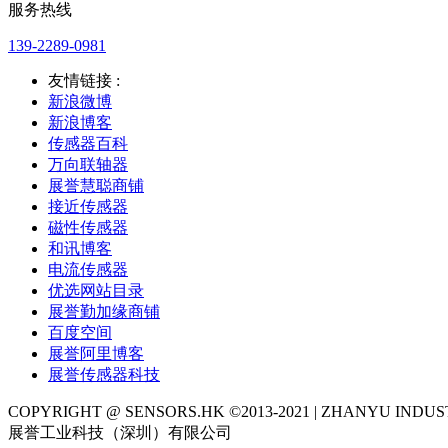
服务热线
139-2289-0981
友情链接 :
新浪微博
新浪博客
传感器百科
万向联轴器
展誉慧聪商铺
接近传感器
磁性传感器
和讯博客
电流传感器
优选网站目录
展誉勤加缘商铺
百度空间
展誉阿里博客
展誉传感器科技
COPYRIGHT @ SENSORS.HK ©2013-2021 | ZHANYU IND
展誉工业科技（深圳）有限公司