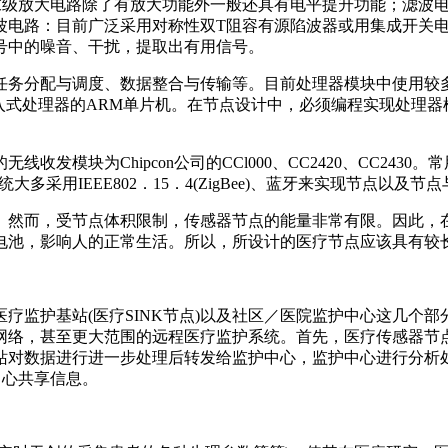
，末级放大电路除了有放大功能外一般还具有电平提升功能；滤波
波电路：目前广泛采用对称性双T阻容有源陷波器或用集成开关
号中的噪音、干扰，提取出有用信号。
分配与调度、数据整合与传输等。目前处理器模块中使用较多的是At
作为32位嵌入式处理器的ARM单片机。在节点设计中，必须编程实现
为Chipcon公司的CCl000、CC2420、CC2430。常用的无
)等。监护系统大多采用IEEE802．15．4(ZigBee)、蓝牙来实现节点
。然而，受节点体积限制，传感器节点的能量非常有限。因此，
电池，影响人的正常生活。所以，所设计的医疗节点应该具有较
疗监护基站(医疗SINK节点)以及社区／医院监护中心这几个
网络，甚至更大范围的远程医疗监护系统。首先，医疗传感器节
站对数据进行进一步处理后转发给监护中心，监护中心进行分析
护中心共享信息。