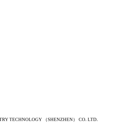
USTRY TECHNOLOGY （SHENZHEN） CO. LTD.