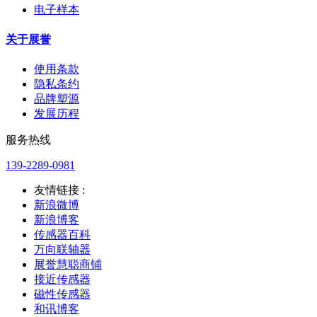
电子样本
关于展誉
使用条款
隐私条约
品牌塑源
发展历程
服务热线
139-2289-0981
友情链接 :
新浪微博
新浪博客
传感器百科
万向联轴器
展誉慧聪商铺
接近传感器
磁性传感器
和讯博客