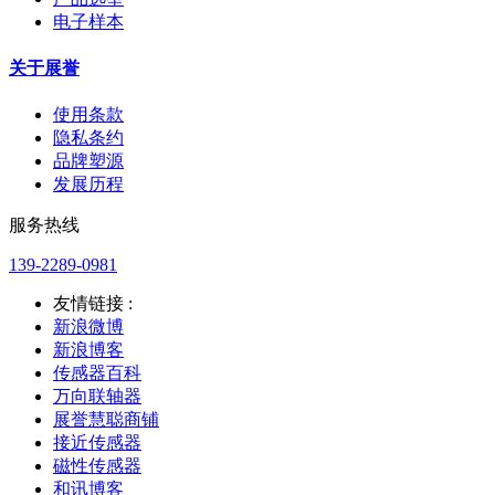
电子样本
关于展誉
使用条款
隐私条约
品牌塑源
发展历程
服务热线
139-2289-0981
友情链接 :
新浪微博
新浪博客
传感器百科
万向联轴器
展誉慧聪商铺
接近传感器
磁性传感器
和讯博客