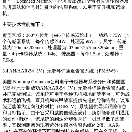
目前，Lockheed Martin公司已开发出改进型带有先进传感器及
先进算法和信号处理能力的告警系统，以用于直升机和运输
机。
主要技术性能如下：
覆盖区域：360°方位角（由6个传感器给出）；功耗：75W（4
个传感器系统，每个传感器4W，处理器59W）；尺寸：传感
器为120mm×200mm；处理器为203mm×257mm×204mm；重
量：4个传感器系统：14kg，传感器：每个1.5kg，处理器：
7.9kg。
3.4 AN/AAR-54（V）无源导弹逼近告警系统（PMAWS）
美国 Northrop Grumman公司电子传感器与系统分部和英国国
防部现已研制成功AN/AAR-54（V）无源导弹逼近告警系统，
并已完成测试。该系统可用于各种飞机和地面等平台，可为战
术和运输飞机、直升机和装甲战车提供先进的导弹告警。该系
统还能够为定向红外对抗（DIRCM）系统提供导弹跟踪信息
和目标指示。由于它采用威胁自适应设计，所以能够使用通用
的硬件和软件。该系统的到达分辨角为1°，明显降低了虚警
率，其探测距离为现有紫外传感器告警系统的2倍。AAR-
54(V)在高杂波环境下可同时对抗各种威胁，可在全天候、各