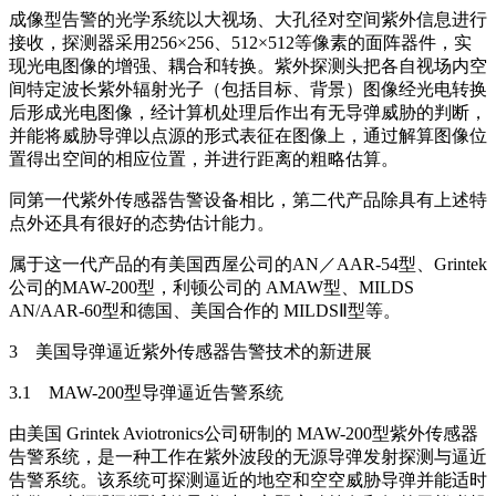
成像型告警的光学系统以大视场、大孔径对空间紫外信息进行
接收，探测器采用256×256、512×512等像素的面阵器件，实
现光电图像的增强、耦合和转换。紫外探测头把各自视场内空
间特定波长紫外辐射光子（包括目标、背景）图像经光电转换
后形成光电图像，经计算机处理后作出有无导弹威胁的判断，
并能将威胁导弹以点源的形式表征在图像上，通过解算图像位
置得出空间的相应位置，并进行距离的粗略估算。
同第一代紫外传感器告警设备相比，第二代产品除具有上述特
点外还具有很好的态势估计能力。
属于这一代产品的有美国西屋公司的AN／AAR-54型、Grintek
公司的MAW-200型，利顿公司的 AMAW型、MILDS
AN/AAR-60型和德国、美国合作的 MILDSⅡ型等。
3 美国导弹逼近紫外传感器告警技术的新进展
3.1 MAW-200型导弹逼近告警系统
由美国 Grintek Aviotronics公司研制的 MAW-200型紫外传感器
告警系统，是一种工作在紫外波段的无源导弹发射探测与逼近
告警系统。该系统可探测逼近的地空和空空威胁导弹并能适时