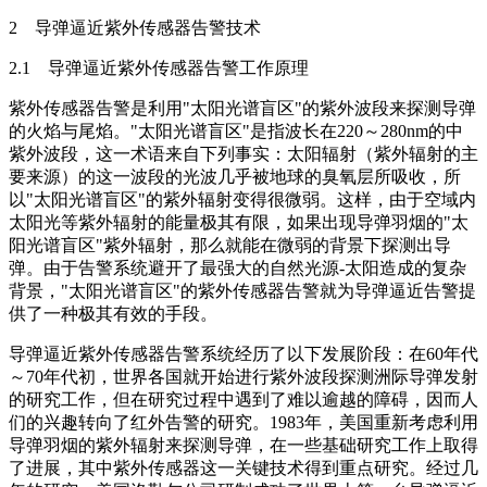
2 导弹逼近紫外传感器告警技术
2.1 导弹逼近紫外传感器告警工作原理
紫外传感器告警是利用"太阳光谱盲区"的紫外波段来探测导弹
的火焰与尾焰。"太阳光谱盲区"是指波长在220～280nm的中
紫外波段，这一术语来自下列事实：太阳辐射（紫外辐射的主
要来源）的这一波段的光波几乎被地球的臭氧层所吸收，所
以"太阳光谱盲区"的紫外辐射变得很微弱。这样，由于空域内
太阳光等紫外辐射的能量极其有限，如果出现导弹羽烟的"太
阳光谱盲区"紫外辐射，那么就能在微弱的背景下探测出导
弹。由于告警系统避开了最强大的自然光源-太阳造成的复杂
背景，"太阳光谱盲区"的紫外传感器告警就为导弹逼近告警提
供了一种极其有效的手段。
导弹逼近紫外传感器告警系统经历了以下发展阶段：在60年代
～70年代初，世界各国就开始进行紫外波段探测洲际导弹发射
的研究工作，但在研究过程中遇到了难以逾越的障碍，因而人
们的兴趣转向了红外告警的研究。1983年，美国重新考虑利用
导弹羽烟的紫外辐射来探测导弹，在一些基础研究工作上取得
了进展，其中紫外传感器这一关键技术得到重点研究。经过几