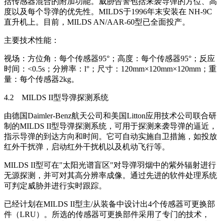
括传感器混合的附加功能。威胁告警包括来袭导弹的方位、高
度以及每个导弹的优先性。MILDS于1996年末安装在 NH-9C
直升机上。目前，MILDS AN/AAR-60型已全面投产。
主要技术性能：
视场：方位角：每个传感器95°；高度：每个传感器95°；反应
时间：<0.5s；分辨率：l°；尺寸：120mm×120mm×120mm；重
量：每个传感器2kg。
4.2 MILDS II型导弹探测系统
由德国Daimler-Benz航天公司和美国Litton应用技术公司联合研
制的MILDS II型导弹探测系统，可用于探测来袭导弹的逼近，
指示导弹的到达方向和时间。它可自动实施自卫措施，如投放
红外干扰弹，启动红外干扰机以及机动飞行等。
MILDS II型可在"太阳光谱盲区"对导弹羽烟中的紫外辐射进行
无源探测，并可对其高分辨率成像。通过先进的软件处理系统
可判定威胁并进行实时跟踪。
已经计划在MILDS II型主/从装备中设计出4个传感器可更换部
件（LRU）。所选的传感器可更换部件采用了专门的技术，