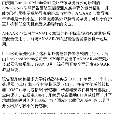
由美国 Lockheed Martin公司红外成像系统分公司研制的
AN/AAR-47型导弹告警装置能探测来袭导弹的紫外辐射，并
能为飞行员指示威胁导弹的距离与方位。AN/AAR-47型导弹
告警器是一种小型、轻量无源紫外威胁告警系统，可用于保护
直升机和低空飞机免受来袭导弹的攻击。
AN/AAR-47型可与AN/ALE-39型红外干扰弹/箔条投放器等系
统配合使用，并能与AN/AAR-39A型雷达告警接收机一起应
用。
Loral公司最先论证了这种紫外传感器告警系统的可行性，后
由 Lockheed Martin公司于 1979年开发出了AN/AAR-46型紫外
传感器告警系统，1983年3月，该公司开始全面开发AN/AAR-
47型系统。
该告警系统包括多光学传感器转换器（OSC）单元，一个中央
处理器（CD）和一个控制指示器（CI）。多光学传感器转换
器（OSC）单元包括6个传感器，传感器安装在机身外部提供
全向保护。在通电30s内，系统完成自启动BIT测试程序，其平
均故障间隔时间为1500h。为了适应F-16型飞机等机身，现已
开发出尺寸较小的传感器。