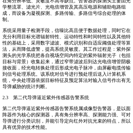
在角分辨率低、灵敏度不高等缺点。告警器的探测头主要由光
学整流罩、滤光片、光电倍增管及其高压电源和辅助电路组
成，而设备为凝视探测、多路传输、多路信号综合处理的体
制。
系统采用量子检测手段，信噪比高且便于数据处理，同时它在
充分利用目标光谱辐射特性、运动特性和时间特性以及其他特
性的基础上，采用数字滤波、模式识别和自适应阈值处理等算
法，从而降低虚警，提高系统灵敏度。其工作过程是：紫外探
测头的光学系统把各自视场空间内特定的紫外辐射光子（包括
目标与背景）收集起来，通过窄带滤波后到达光电倍增管阴极
接收面，经光电转换处理后形成光电子脉冲，由屏蔽电缆传输
到信号处理系统。该系统对信号进行预处理后送入计算机系
统，中央处理器依据目标特征及预定算法对输入信号作出有无
导弹威胁的统计判断。
2.3 第二代导弹逼近紫外传感器告警系统
第二代导弹逼近紫外传感器告警系统属成像型告警器，是以面
阵器件为核心的探测器，具有角分辨率高、探测能力强、可对
导弹进行分类识别，并能引导定向红外对抗光束的特点，所以
具有优异的技术性能。