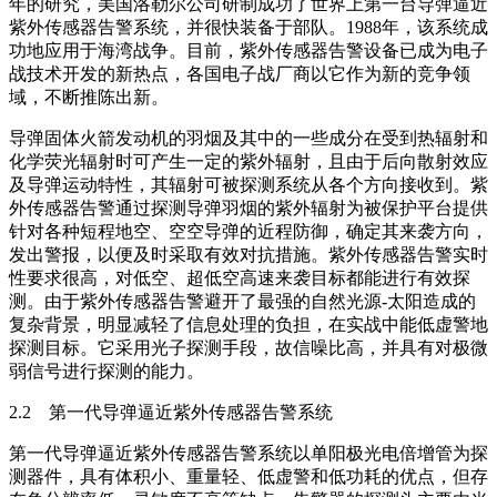
年的研究，美国洛勒尔公司研制成功了世界上第一台导弹逼近
紫外传感器告警系统，并很快装备于部队。1988年，该系统成
功地应用于海湾战争。目前，紫外传感器告警设备已成为电子
战技术开发的新热点，各国电子战厂商以它作为新的竞争领
域，不断推陈出新。
导弹固体火箭发动机的羽烟及其中的一些成分在受到热辐射和
化学荧光辐射时可产生一定的紫外辐射，且由于后向散射效应
及导弹运动特性，其辐射可被探测系统从各个方向接收到。紫
外传感器告警通过探测导弹羽烟的紫外辐射为被保护平台提供
针对各种短程地空、空空导弹的近程防御，确定其来袭方向，
发出警报，以便及时采取有效对抗措施。紫外传感器告警实时
性要求很高，对低空、超低空高速来袭目标都能进行有效探
测。由于紫外传感器告警避开了最强的自然光源-太阳造成的
复杂背景，明显减轻了信息处理的负担，在实战中能低虚警地
探测目标。它采用光子探测手段，故信噪比高，并具有对极微
弱信号进行探测的能力。
2.2 第一代导弹逼近紫外传感器告警系统
第一代导弹逼近紫外传感器告警系统以单阳极光电倍增管为探
测器件，具有体积小、重量轻、低虚警和低功耗的优点，但存