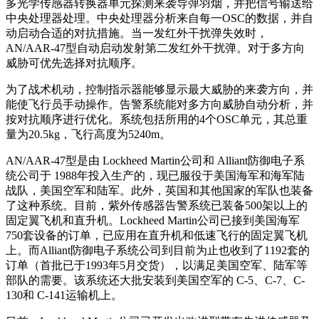
多光学传感器转换器单元探测来袭导弹羽烟，并把信号输送给
中央处理器处理。中央处理器分析来自每一OSC的数据，并自
动启动合适的对抗措施。当一发红外干扰弹失效时，
AN/AAR-47型自动启动发射第二发红外干扰弹。对于多方向
威胁可优先选择对抗顺序。
为了战术机动，控制指示器能够显示最大威胁的来袭方向，并
能使飞行员手动操作。告警系统能对多方向威胁自动分析，并
按对抗顺序进行优化。系统包括所用的4个OSC单元，其总重
量为20.5kg，飞行高度为5240m。
AN/AAR-47型是由 Lockheed Martin公司和 Alliant防御电子系
统公司于 1988年投入生产的，现已服役于美国海军和海军陆
战队，美国空军和陆军。此外，英国和其他国家的军队也装备
了这种系统。目前，紫外传感器告警系统已装备500架以上的
固定翼飞机和直升机。Lockheed Martin公司已接到美国海军
750套设备的订单，已应用在直升机和低速飞行的固定翼飞机
上。而Alliant防御电子系统公司到目前为止也收到了1192套的
订单（首批已于1993年5月交货），以满足美国空军、陆军等
部队的需要。该系统还大批安装到美国空军的 C-5、C-7、C-
130和 C-141运输机上。