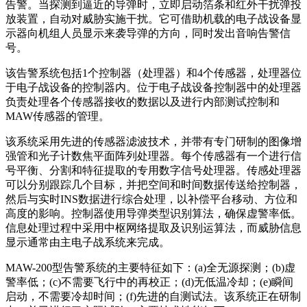
告警。当探测到逼近的导弹时，立即启动箔条和红外干扰弹投
放装置，自动对威胁实施干扰。它可借助机载的电子战设备显
示器向机组人员显示来袭导弹的方向，同时发出音响告警信
号。
该告警系统包括1个控制器（处理器）和4个传感器，处理器位
于电子战设备的控制器内。位于电子战设备控制器中的处理器
负责处理各个传感器接收的数据以及进行内部测试控制和
MAW传感器的管理。
该系统采用先进的传感器滤波技术，并带有专门研制的图像增
强管和光子计数焦平面阵列处理器。每个传感器有一个进行信
号平衡、分割和特征提取的专用数字信号处理器。传感处理器
可以分别跟踪几个目标，并把空间和时间数据传送给控制器，
然后与实时INS数据进行综合处理，以补偿平台移动、方位和
高度的影响。控制器使用导弹类型识别算法，确保虚警率低。
信息处理过程中采用中枢网络提取及识别运算法，而威胁信息
显示通常由主电子战系统来完成。
MAW-200型告警系统的主要特征如下：(a)全无源探测；(b)虚
警率低；(c)不需要飞行中的再校正；(d)无低温冷却；(e)瞬间
启动，不需要冷却时间；(f)先进的自测试法。该系统正在研制