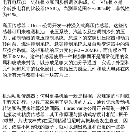
电容电压(C—V)转换器和同步解调器构成。C—V转换器是一
个转换电容的比较器(ASIC)。当测量范围在±200°/s时，非线性
为±1%。
高压传感器：Denso公司开发一种浸入式高压传感器。这些传
感器可用来检测机油、液压系统、汽油以及空调制冷剂的压
力，如制动器的液压控制系统、怠速下的空调机压缩器和动力
转向泵、燃油控制系统、悬架控制系统以及自动变速器中的液
压换挡系统。这些系统的压力变化在2～20MPa，而传感器可
耐压38MPa。这种传感器使用一种树脂胶而不是通常使用的金
属和玻璃来封装，以形成足够大的油分子通道，实现了外型和
元件间封尺寸的优化设计。包括压力感应元件和放大电路在内
的所有元件都集中在一块芯片上。
机油粘度传感器：何时更换机油一般是根据厂家规定的时间或
里程来进行。少数厂家采用了更先进的方式，通过记录发动机
转速和温度来计算换油间隔。Lucas Varity公司正在研制一种压
电振动式粘度传感器，其工作原理与振动式粘度计相近--振子
(球型、片状或棒式)在受到粘滞阻尼时其振频会发生衰变。因
此，依靠不同形状的振子，就可以测出粘度和密度的一些参