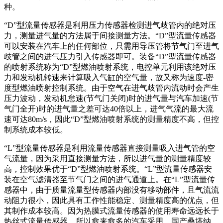
种。
“D”型流量传感器是利用压力传感器检测进气歧管内的绝对压
力，测量进气量的方法属于间接测量方法。“D”型流量传感器
可以安装在汽车上的任何部位，只需用导压管将节气门至进气
歧管之间的进气压力引入传感器即可。装备“D”型流量传感器
的喷射系统称为“D”型燃油喷射系统，电控单元利用该绝对压
力和发动机转速来计算吸入气缸的空气量，故又称为速度-密
度型燃油喷射控制系统。由于空气在进气歧管内流动时会产生
压力波动，发动机怠速(节气门关闭)时的进气量与汽车加速(节
气门全开)时的进气量之差可达40倍以上，进气气流的最大流
速可达80m/s，因此“D”型燃油喷射系统的测量精度不高，但控
制系统成本较低。
“L”型流量传感器是利用流量传感器直接测量吸入进气管的空
气流量，因为采用直接测量方法，所以进气量的测量精度较
高，控制效果优于“D”型燃油喷射系统。“L”型流量传感器安
装在空气滤清器至节气门之间的进气通道上。在“L”型流量传
感器中，由于质量流量型传感器内部没有移动部件，且气流流
动阻力很小，因此具有工作性能稳定、测量精度高的优点，但
其制作成本较高。因为热膜式流量传感器的使用寿命远远长于
热丝式流量传感器，所以愈来愈多的汽车采用，国产桑塔纳