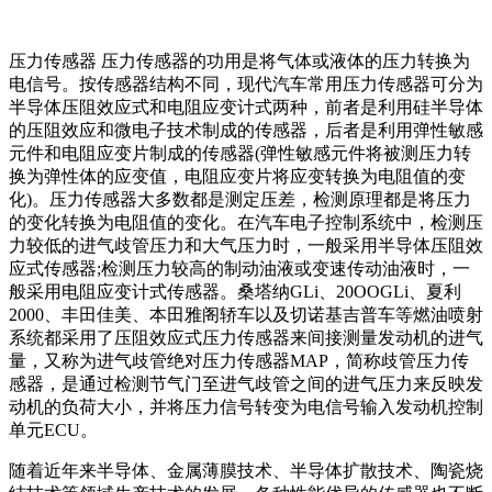
压力传感器 压力传感器的功用是将气体或液体的压力转换为
电信号。按传感器结构不同，现代汽车常用压力传感器可分为
半导体压阻效应式和电阻应变计式两种，前者是利用硅半导体
的压阻效应和微电子技术制成的传感器，后者是利用弹性敏感
元件和电阻应变片制成的传感器(弹性敏感元件将被测压力转
换为弹性体的应变值，电阻应变片将应变转换为电阻值的变
化)。压力传感器大多数都是测定压差，检测原理都是将压力
的变化转换为电阻值的变化。在汽车电子控制系统中，检测压
力较低的进气歧管压力和大气压力时，一般采用半导体压阻效
应式传感器;检测压力较高的制动油液或变速传动油液时，一
般采用电阻应变计式传感器。桑塔纳GLi、20OOGLi、夏利
2000、丰田佳美、本田雅阁轿车以及切诺基吉普车等燃油喷射
系统都采用了压阻效应式压力传感器来间接测量发动机的进气
量，又称为进气歧管绝对压力传感器MAP，简称歧管压力传
感器，是通过检测节气门至进气歧管之间的进气压力来反映发
动机的负荷大小，并将压力信号转变为电信号输入发动机控制
单元ECU。
随着近年来半导体、金属薄膜技术、半导体扩散技术、陶瓷烧