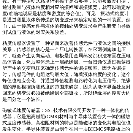
数。有一种振动式粘度计的振子是石英棒，它能被激发扭振，
通过测量与液体粘度相对应的振幅和谐振频宽，就可以确定粘
度(准确地说应是粘度和密度的综合值)。可见，振动式粘度计
是通过测量液体所传递的切变波形来确定粘度的一种装置。然
而，由于传感元件与液体的接触处切变波形会产生畸变而导致
测试值与液体的对应关系较差。
粘度传感器设置了一种界面来改善传感元件与液体之间的接触
关系，传感器的核心是一个压电转换器，在它两侧施加电压
时，就会产生切向运动。电极是用金属蒸发沉积法布置在压电
晶体表面，然后整体涂上一层绝缘层。一台扫频仪通过振荡器
所产生的交变电压来确定传感元件的谐振频率。因为在谐振
时，传感元件的电阻达到最大值，随着液体粘度的变化，这个
蜂值也相应变化，并通过峰值检测电路转化为电压信号。绝缘
层的厚度根据所测粘度的范围来确定，因为从液体界面处反射
回来的切变波必须被绝缘层全部吸收，所以绝缘层的厚度大约
是四分之一个波长。
磁敏式速度传感器：SST技术有限公司开发了一种一体化的传
感器，它是把高磁阻(GMR)材料与半导体装置合为一体的磁敏
式速度传感器。高磁阻材料的特点是随磁场的变化其电阻值也
发生变化。半导体装置是由制作在同一块BICMOS电路板上的