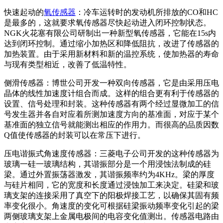
快速起动的
氧传感器
：冷车运转时的发动机所排放的CO和HC
是最多的，这就要求氧传感器尽快起动进入闭环控制状态。
NGK火花塞有限公司研制出一种新型氧传感器，它能在15s内
达到闭环控制。通过缩小加热区和降低阻抗，改进了传感器的
加热装置。由于采用新材料和新的温控系统，使加热器的寿命
与现有类型相近，改善了低温特性。
侧滑传感器：博世公司开发一种双向传感器，它是由采用压电
晶体的线性加速度计组合而成。这样的组合更有利于传感器的
设置、信号处理和封装。这种传感器有两个经过显微加工的信
号发生器并各自对应着所测加速度方向的基准面，对应于某个
基准面的独立信号就能测出相应的作用力。而很高的品质因数
Q值使传感器的封装可以在常压下进行。
压电谐振式角速度传感器：三菱电子公司开发的这种传感器为
玻璃一硅一玻璃结构，其谐振部分是一个用浸蚀法制成的硅
梁。通过外置振荡器激发，其谐振频率约为4KHz。梁的厚度
与硅片相同，它的宽度和长度通过浸蚀加工来决定。硅梁和玻
璃支架的连接采用了真空下的阳极焊接工艺，以确保其固有频
率变化很小。角速度的变化可根据硅梁振动频率变化引起的梁
两侧玻璃支架上金属电极间的电容变化值测出。传感器电路由