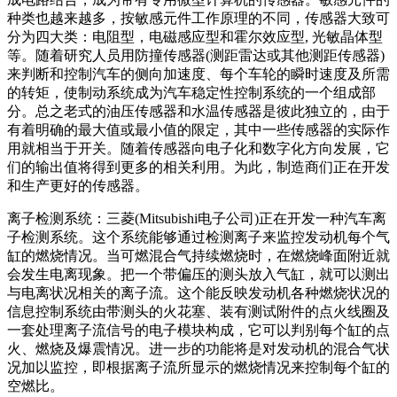
种类也越来越多，按敏感元件工作原理的不同，传感器大致可
分为四大类：电阻型，电磁感应型和霍尔效应型, 光敏晶体型
等。随着研究人员用防撞传感器(测距雷达或其他测距传感器)
来判断和控制汽车的侧向加速度、每个车轮的瞬时速度及所需
的转矩，使制动系统成为汽车稳定性控制系统的一个组成部
分。总之老式的油压传感器和水温传感器是彼此独立的，由于
有着明确的最大值或最小值的限定，其中一些传感器的实际作
用就相当于开关。随着传感器向电子化和数字化方向发展，它
们的输出值将得到更多的相关利用。为此，制造商们正在开发
和生产更好的传感器。
离子检测系统：三菱(Mitsubishi电子公司)正在开发一种汽车离
子检测系统。这个系统能够通过检测离子来监控发动机每个气
缸的燃烧情况。当可燃混合气持续燃烧时，在燃烧峰面附近就
会发生电离现象。把一个带偏压的测头放入气缸，就可以测出
与电离状况相关的离子流。这个能反映发动机各种燃烧状况的
信息控制系统由带测头的火花塞、装有测试附件的点火线圈及
一套处理离子流信号的电子模块构成，它可以判别每个缸的点
火、燃烧及爆震情况。进一步的功能将是对发动机的混合气状
况加以监控，即根据离子流所显示的燃烧情况来控制每个缸的
空燃比。