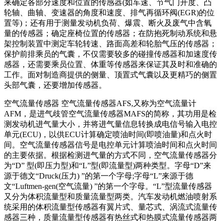
来确定各部分速度和位置的传感器(如车速、节气门开度、凸
轮轴、曲轴、变速器的角度和速度、排气再循环阀(EGR)的位
置等)；还有用于测量发动机负荷、爆震、断火及废气中含氧
量的传感器；确定座椅位置的传感器；在防抱死制动系统和悬
架控制装置中测定车轮转速、路面高差和轮胎气压的传感器；
保护前排乘员的气囊，不仅需要较多的碰撞传感器和加速度传
感器，还需要乘员位置、体重等传感器来保证其及时和准确的
工作。面对制造商提供的侧量、顶置式气囊以及更精巧的侧置
头部气囊，还要增加传感器。
空气流量传感器 空气流量传感器AFS,又称为空气流量计
AFM，是进气歧管空气流量传感器MAFS的简称，其功用是检
测发动机进气量大小，并将进气量信息转换成电信号输入电控
单元(ECU)，以供ECU计算确定喷油时间(即喷油量)和点火时
间。空气流量传感器信号是电控单元计算喷油时间和点火时间
的主要依据。根据检测进气量的方式不同，空气流量传感器分
为“D” 型(即压力型)和“L”型(即流量型)两种类型。字母“D”来
源于德文“Druck(压力) ”的第一个字母;字母“L”来源于德
文“Luftmen-gen(空气流量) ”的第一个字母。“L”型流量传感器
又分为体积流量型和质量流量型两类。汽车发动机燃油喷射系
统采用的体积流量型传感器有翼片式、量芯式、涡流式流量传
感器三种，质量流量型传感器有热丝式和热膜式流量传感器两