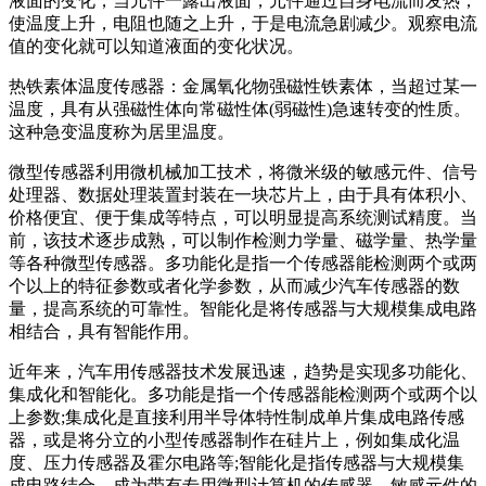
液面的变化，当元件一露出液面，元件通过自身电流而发热，
使温度上升，电阻也随之上升，于是电流急剧减少。观察电流
值的变化就可以知道液面的变化状况。
热铁素体温度传感器：金属氧化物强磁性铁素体，当超过某一
温度，具有从强磁性体向常磁性体(弱磁性)急速转变的性质。
这种急变温度称为居里温度。
微型传感器利用微机械加工技术，将微米级的敏感元件、信号
处理器、数据处理装置封装在一块芯片上，由于具有体积小、
价格便宜、便于集成等特点，可以明显提高系统测试精度。当
前，该技术逐步成熟，可以制作检测力学量、磁学量、热学量
等各种微型传感器。多功能化是指一个传感器能检测两个或两
个以上的特征参数或者化学参数，从而减少汽车传感器的数
量，提高系统的可靠性。智能化是将传感器与大规模集成电路
相结合，具有智能作用。
近年来，汽车用传感器技术发展迅速，趋势是实现多功能化、
集成化和智能化。多功能是指一个传感器能检测两个或两个以
上参数;集成化是直接利用半导体特性制成单片集成电路传感
器，或是将分立的小型传感器制作在硅片上，例如集成化温
度、压力传感器及霍尔电路等;智能化是指传感器与大规模集
成电路结合，成为带有专用微型计算机的传感器。敏感元件的