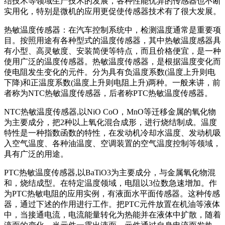
结技术等领域生产技术的发展，各种性能优异的传感器也不断
实用化，特别是微机的应用更促使传感器技术有了很大发展。
热敏温度传感器：在汽车控制系统中，检测温度通常是重要项
目。按照用途有各种型式的温度传感器，其中热敏温度感器具
有小型、高灵敏度、安装简便等特点，而且价格便宜，是一种
使用广泛的温度传感器。热敏温度传感器，是根据温度变化而
使电阻发生变化的元件。分为具有负温度系数(温度上升则电
下降)和正温度系数(温度上升则电阻上升)两种。一般来讲，前
者称为NTC热敏温度传感器，后者称PTC热敏温度传感器。
NTC热敏温度传感器,以NiO CoO，MnO等迁移金属的氧化物
为主要成分，把2种以上氧化混合成形，进行烧结制成。温度
特性是一种指数函数的特性，在发动机冷却水温度、发动机吸
入空气温度、各种油温度、空调装置的空气温度控制等领域，
具有广泛的用途。
PTC热敏温度传感器,以BaTiO3为主要成分，与金属氧化物混
和，烧结成型。在特定温度领域，电阻以3位数急速增加。作
为PTC热敏电阻的应用实例，有液面水平面传感器。这种传感
器，通过下述的作用进行工作。把PTC元件放置在机油等液体
中，当接通电流，电流能量转化为热能并在液体中扩散，随着