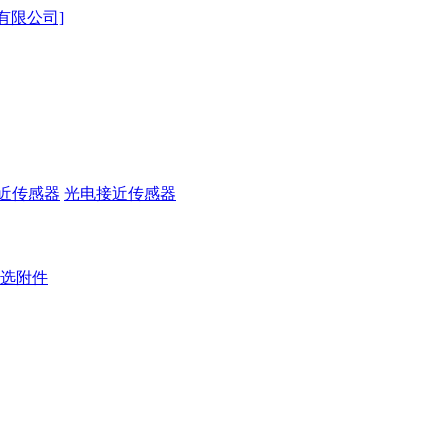
近传感器
光电接近传感器
选附件