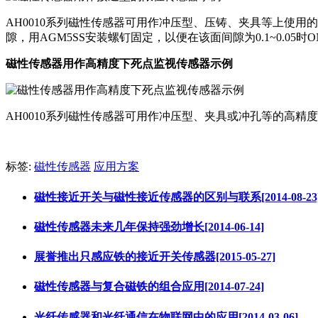
AH0010系列磁性传感器可用作冲压型、压铸、夹具等上使用的
隙，用AGM5SS安装螺钉固定，以便在该面间隙为0.1~0.05时
磁性传感器用作高精度下死点监视传感器示例
AH0010系列磁性传感器可用作冲压型、夹具或冲孔等的高精
标签:
磁性传感器
应用方案
磁性接近开关与磁性接近传感器的区别与联系[2014-08-23
磁性传感器未来几年保持强劲增长[2014-06-14]
展誉推出只感应铁的接近开关传感器[2015-05-27]
磁性传感器与复合磁铁的组合应用[2014-07-24]
光纤传感器和光纤通信在物联网中的应用[2014-03-06]