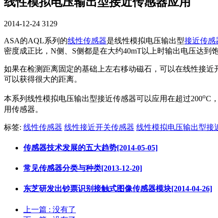
线性模拟电压输出型接近传感器应用
2014-12-24
3129
ASA的AQL系列的
线性传感器
是线性模拟电压输出型
接近传感
密度成正比，N侧、S侧都是在大约40mT以上时输出电压达到
如果在检测距离固定的基础上左右移动磁石，可以在线性接近
可以获得很大的距离。
o
本系列线性模拟电压输出型接近传感器可以应用在超过200
C
用传感器。
标签:
线性传感器
线性接近开关传感器
线性模拟电压输出型接
传感器技术发展的五大趋势[2014-05-05]
常见传感器分类与种类[2013-12-20]
东芝研发出钞票识别接触式图像传感器模块[2014-04-26]
上一篇
: 没有了