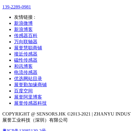
139-2289-0981
友情链接 :
新浪微博
新浪博客
传感器百科
万向联轴器
展誉慧聪商铺
接近传感器
磁性传感器
和讯博客
电流传感器
优选网站目录
展誉勤加缘商铺
百度空间
展誉阿里博客
展誉传感器科技
COPYRIGHT @ SENSORS.HK ©2013-2021 | ZHANYU IND
展誉工业科技（深圳）有限公司
粤ICP备13085139-2号