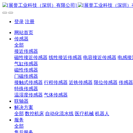
登录
注册
网站首页
传感器
全部
接近传感器
磁性接近传感器
线性接近传感器
电容接近传感器
电感接
气缸传感器
磁性传感器
门磁传感器
接触式传感器
行程传感器
近铁传感器
限位传感器
传感器
特殊传感器
温湿度传感器
气体传感器
联轴器
解决方案
全部
数控机床
自动化流水线
医疗机械
机器人
服务
全部
售后服务