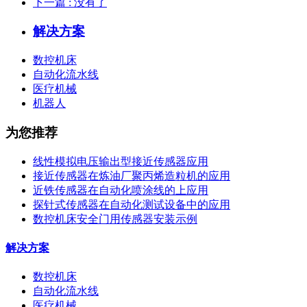
下一篇
: 没有了
解决方案
数控机床
自动化流水线
医疗机械
机器人
为您推荐
线性模拟电压输出型接近传感器应用
接近传感器在炼油厂聚丙烯造粒机的应用
近铁传感器在自动化喷涂线的上应用
探针式传感器在自动化测试设备中的应用
数控机床安全门用传感器安装示例
解决方案
数控机床
自动化流水线
医疗机械