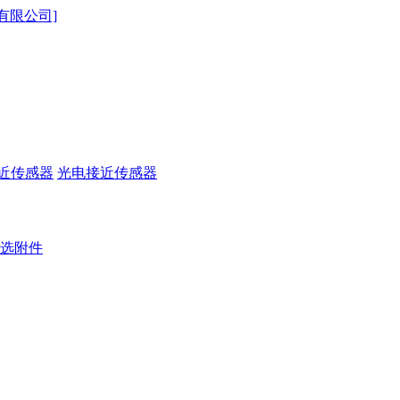
近传感器
光电接近传感器
选附件