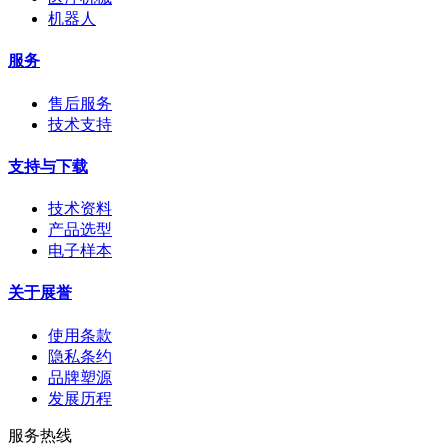
机器人
服务
售后服务
技术支持
支持与下载
技术资料
产品选型
电子样本
关于展誉
使用条款
隐私条约
品牌塑源
发展历程
服务热线