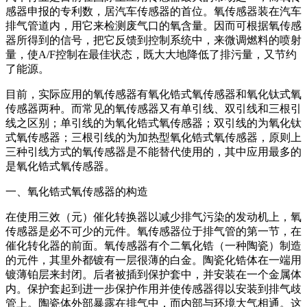
感器申报的专利数，居汽车传感器的首位。氧传感器装在汽车
排气管道内，用它来检测废气口的氧含量。因而可根据氧传感
器所得到的信号，把它反馈到控制系统中，来微调燃料的喷射
量，使A/F控制在最佳状态，既大大地降低了排污量，又节约
了能源。
目前，实际应用的氧传感器有氧化锆式氧传感器和氧化钛式氧
传感器两种。而常见的氧传感器又有单引线、双引线和三根引
线之区别；单引线的为氧化锆式氧传感器；双引线的为氧化钛
式氧传感器；三根引线的为加热型氧化锆式氧传感器，原则上
三种引线方式的氧传感器是不能替代使用的，其中应用最多的
是氧化锆式氧传感器。
一、氧化锆式氧传感器的构造
在使用三效（元）催化转换器以减少排气污染的发动机上，氧
传感器是必不可少的元件。氧传感器位于排气管的第一节，在
催化转化器的前面。氧传感器有个二氧化锆（一种陶瓷）制造
的元件，其里外都镀有一层很薄的白金。陶瓷化锆体在一端用
镀薄铂层来封闭。后者被插到保护套中，并安装在一个金属体
内。保护套起到进一步保护作用并使传感器得以安装到排气歧
管上。陶瓷体外部暴露在排气中，而内部与环境大气相通。这