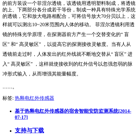
的前方装设一个菲涅尔透镜，该透镜用透明塑料制成，将透镜
的上、下两部分各分成若干等份，制成一种具有特殊光学系统
的透镜，它和放大电路相配合，可将信号放大70分贝以上，这
样就可以测出10~20米范围内人体的移动。
菲涅尔透镜利用透
镜的特殊光学原理，在探测器前方产生一个交替变化的“ 盲
区” 和“ 高灵敏区” ，以提高它的探测接收灵敏度。当有人从
透镜前走过时，人体发出的红外线就不断地交替从“ 盲区” 进
入“ 高灵敏区” ，这样就使接收到的红外信号以忽强忽弱的脉
冲形式输入，从而增强其能量幅度。
……。
标签:
热释电红外传感器
基于热释电红外传感器的宿舍智能安防监测系统[2014-
07-17]
支持与下载