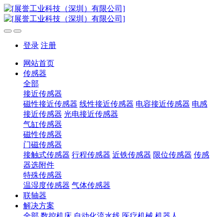
登录
注册
网站首页
传感器
全部
接近传感器
磁性接近传感器
线性接近传感器
电容接近传感器
电感
接近传感器
光电接近传感器
气缸传感器
磁性传感器
门磁传感器
接触式传感器
行程传感器
近铁传感器
限位传感器
传感
器选附件
特殊传感器
温湿度传感器
气体传感器
联轴器
解决方案
全部
数控机床
自动化流水线
医疗机械
机器人