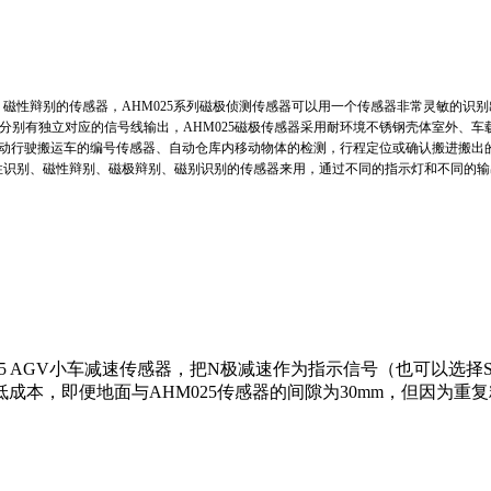
磁性辩别的传感器，AHM025系列磁极侦测传感器可以用一个传感器非常灵敏的识
极分别有独立对应的信号线输出，AHM025磁极传感器采用耐环境不锈钢壳体室外、
自动行驶搬运车的编号传感器、自动仓库内移动物体的检测，行程定位或确认搬进搬出的
磁性识别、磁性辩别、磁极辩别、磁别识别的传感器来用，通过不同的指示灯和不同的
5 AGV小车减速传感器，把N极减速作为指示信号（也可以选
本，即便地面与AHM025传感器的间隙为30mm，但因为重复精