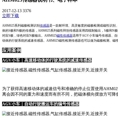
2017-12-13
3376
立即下载
AHM025系列磁极检测识别
传感器
是一款耐环境、高灵敏度的磁极检测或磁性识别、
体的S极和N极的传感器，AHM025系列磁性辩别传感器采用四线制输出，S极和N
对应S极，绿色对应N极输出。AHM025
磁性传感器
适用于AGV小车编号传感器、
动体的行驶系统的减速传感器。AHM025磁性检测传感器也可以做为磁极检测、
应用案例
AGV小车｜高速移动体的行驶系统的减速传感器
为了获得高速移动体的减速信号和准确的停止位置使用AHM02
离会因不同的重力和速度而有所不同，把磁体横向摆放方可降低成
AGV小车｜自动行驶搬运车的编号传感器