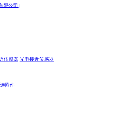
近传感器
光电接近传感器
选附件