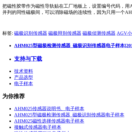
把磁性胶带作为磁性导轨贴在工厂地板上，设置编号代码，用AH
并列的同性磁极间，可以消除磁场的连续性，因为只用一个AH
标签:
磁极识别传感器
磁极辩别传感器
磁极侦测传感器
AGV
AHM025型磁极检测传感器_磁极识别传感器电子样本[2016-0
支持与下载
技术资料
产品选型
电子样本
为你推荐
AHM025传感器说明书、电子样本
AHM025型磁极检测传感器_磁极识别传感器电子样本
AHM025磁性选择传感器电子样本
接触式传感器电子样本