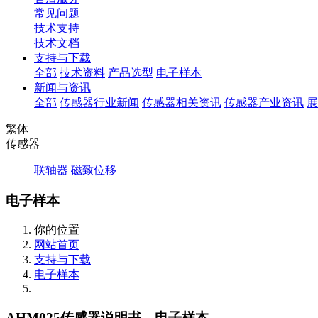
常见问题
技术支持
技术文档
支持与下载
全部
技术资料
产品选型
电子样本
新闻与资讯
全部
传感器行业新闻
传感器相关资讯
传感器产业资讯
展
繁体
传感器
联轴器
磁致位移
电子样本
你的位置
网站首页
支持与下载
电子样本
AHM025传感器说明书、电子样本