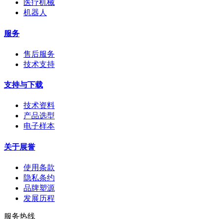
医疗机械
机器人
服务
售后服务
技术支持
支持与下载
技术资料
产品选型
电子样本
关于展誉
使用条款
隐私条约
品牌塑源
发展历程
服务热线